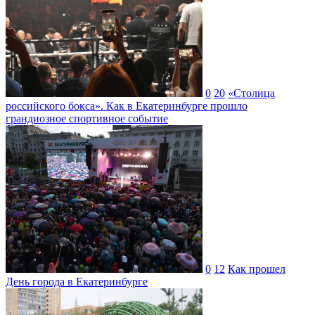
0
20
«Столица
российского бокса». Как в Екатеринбурге прошло
грандиозное спортивное событие
0
12
Как прошел
День города в Екатеринбурге