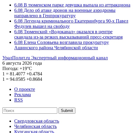
6.08
В тюменском парке девушка выпала из аттракциона
6.08
Дело об атаке дронов на военные аэродромы
направлено в Генпрокуратуру
6.08
Легенда криминального Екатеринбурга 90-х Павел
Федулев вышел на свободу
6.08
Тюменский «Водоканал» оказался в центре
скандала из-за резких высказываний пресс-секретаря
6.08
Елена Соловьева возглавила прокуратуру
Ашинского района Челябинской области
УралПолит.ru
Экспертный информационный канал
6 августа 2026 года
Погода:
+19°С
1
=
81.4077
+0.4784
1
=
94.0585
+0.8684
О проекте
Реклама
RSS
Submit
Свердловская область
Челябинская область
Курганская область