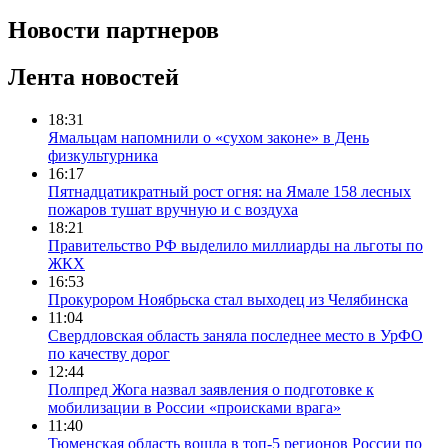
Новости партнеров
Лента новостей
18:31
Ямальцам напомнили о «сухом законе» в День
физкультурника
16:17
Пятнадцатикратный рост огня: на Ямале 158 лесных
пожаров тушат вручную и с воздуха
18:21
Правительство РФ выделило миллиарды на льготы по
ЖКХ
16:53
Прокурором Ноябрьска стал выходец из Челябинска
11:04
Свердловская область заняла последнее место в УрФО
по качеству дорог
12:44
Полпред Жога назвал заявления о подготовке к
мобилизации в России «происками врага»
11:40
Тюменская область вошла в топ-5 регионов России по