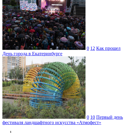
0
12
Как прошел
День города в Екатеринбурге
0
10
Первый день
фестиваля ландшафтного искусства «Атмофест»