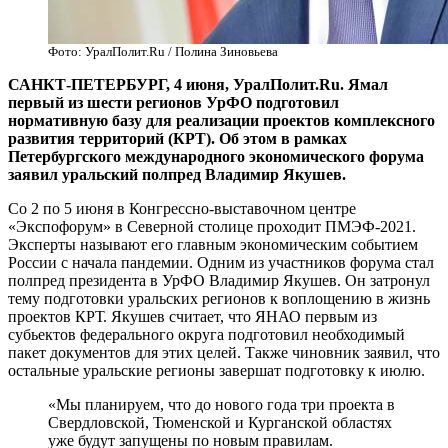
Фото: УралПолит.Ru / Полина Зиновьева
​САНКТ-ПЕТЕРБУРГ, 4 июня, УралПолит.Ru. Ямал
первый из шести регионов УрФО подготовил
нормативную базу для реализации проектов комплексного
развития территорий (КРТ). Об этом в рамках
Петербургского международного экономического форума
заявил уральский полпред Владимир Якушев.
Со 2 по 5 июня в Конгрессно-выставочном центре
«Экспофорум» в Северной столице проходит ПМЭФ-2021.
Эксперты называют его главным экономическим событием
России с начала пандемии. Одним из участников форума стал
полпред президента в УрФО Владимир Якушев. Он затронул
тему подготовки уральских регионов к воплощению в жизнь
проектов КРТ. Якушев считает, что ЯНАО первым из
субьектов федерального округа подготовил необходимый
пакет документов для этих целей. Также чиновник заявил, что
остальные уральские регионы завершат подготовку к июлю.
«Мы планируем, что до нового года три проекта в
Свердловской, Тюменской и Курганской областях
уже будут запущены по новым правилам.