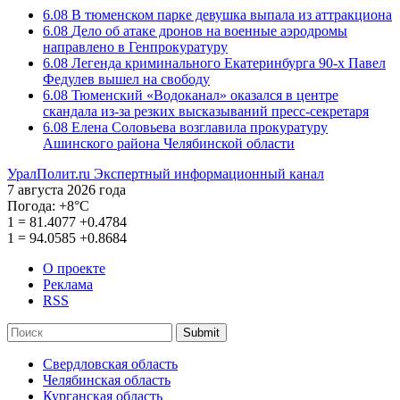
6.08
В тюменском парке девушка выпала из аттракциона
6.08
Дело об атаке дронов на военные аэродромы
направлено в Генпрокуратуру
6.08
Легенда криминального Екатеринбурга 90-х Павел
Федулев вышел на свободу
6.08
Тюменский «Водоканал» оказался в центре
скандала из-за резких высказываний пресс-секретаря
6.08
Елена Соловьева возглавила прокуратуру
Ашинского района Челябинской области
УралПолит.ru
Экспертный информационный канал
7 августа 2026 года
Погода:
+8°С
1
=
81.4077
+0.4784
1
=
94.0585
+0.8684
О проекте
Реклама
RSS
Submit
Свердловская область
Челябинская область
Курганская область