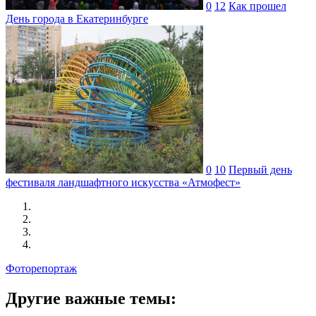
0
12
Как прошел
День города в Екатеринбурге
0
10
Первый день
фестиваля ландшафтного искусства «Атмофест»
Фоторепортаж
Другие важные темы: