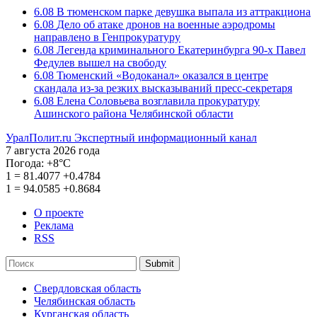
6.08
В тюменском парке девушка выпала из аттракциона
6.08
Дело об атаке дронов на военные аэродромы
направлено в Генпрокуратуру
6.08
Легенда криминального Екатеринбурга 90-х Павел
Федулев вышел на свободу
6.08
Тюменский «Водоканал» оказался в центре
скандала из-за резких высказываний пресс-секретаря
6.08
Елена Соловьева возглавила прокуратуру
Ашинского района Челябинской области
УралПолит.ru
Экспертный информационный канал
7 августа 2026 года
Погода:
+8°С
1
=
81.4077
+0.4784
1
=
94.0585
+0.8684
О проекте
Реклама
RSS
Submit
Свердловская область
Челябинская область
Курганская область