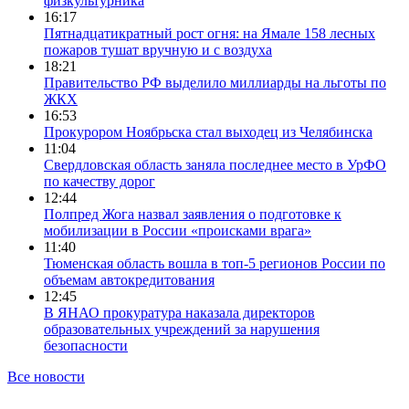
физкультурника
16:17
Пятнадцатикратный рост огня: на Ямале 158 лесных
пожаров тушат вручную и с воздуха
18:21
Правительство РФ выделило миллиарды на льготы по
ЖКХ
16:53
Прокурором Ноябрьска стал выходец из Челябинска
11:04
Свердловская область заняла последнее место в УрФО
по качеству дорог
12:44
Полпред Жога назвал заявления о подготовке к
мобилизации в России «происками врага»
11:40
Тюменская область вошла в топ-5 регионов России по
объемам автокредитования
12:45
В ЯНАО прокуратура наказала директоров
образовательных учреждений за нарушения
безопасности
Все новости