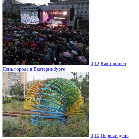
0
12
Как прошел
День города в Екатеринбурге
0
10
Первый день