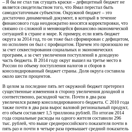
– Я бы не стал так сгущать краски – дефицитный бюджет не
является свидетельством того, что Ямал перестал быть
самодостаточным субъектом. Окружной бюджет – это
достаточно динамичный документ, в который в течение
финансового года неоднократно вносятся корректировки, что
связано со сложной и меняющейся финансово-экономической
ситуацией в стране и мире. К примеру, если взять бюджет
округа за 2014 год, то он тоже был сформирован с дефицитом,
но исполнен он был с профицитом. Причем это произошло не
за счет секвестирования социальных и экономических
программ, а за счет увеличения поступлений в доходную
часть бюджета. В 2014 году округ вышел на третье место в
России по объему поступления налогов и сборов в
консолидированный бюджет страны. Доля округа составила
около шести процентов.
В целом за последние пять лет окружной бюджет претерпел
существенные изменения в сторону увеличения доходной и
соответственно, расходной части. Почти в два раза
увеличился размер консолидированного бюджета. С 2010 года
также почти в два раза вырос валовой региональный продукт,
его объем составляет 1,5 триллиона рублей. По итогам 2014
года социальные расходы на одного жителя составили 296
тыс. рублей, что выше среднероссийского показателя почти в
пять раз и почти в четыре раза превышает средний показатель