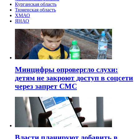
Курганская область
Тюменская область
ХМАО
ЯНАО
Минцифры опровергло слухи:
детям не закроют доступ в соцсети
через запрет СМС
Власти планируют добавить в