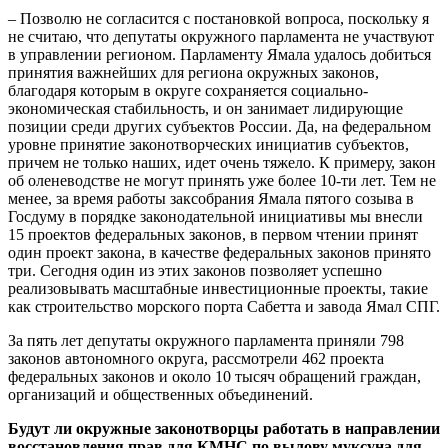
– Позволю не согласится с постановкой вопроса, поскольку я
не считаю, что депутаты окружного парламента не участвуют
в управлении регионом. Парламенту Ямала удалось добиться
принятия важнейших для региона окружных законов,
благодаря которым в округе сохраняется социально-
экономическая стабильность, и он занимает лидирующие
позиции среди других субъектов России. Да, на федеральном
уровне принятие законотворческих инициатив субъектов,
причем не только наших, идет очень тяжело. К примеру, закон
об оленеводстве не могут принять уже более 10-ти лет. Тем не
менее, за время работы заксобрания Ямала пятого созыва в
Госдуму в порядке законодательной инициативы мы внесли
15 проектов федеральных законов, в первом чтении принят
один проект закона, в качестве федеральных законов принято
три. Сегодня один из этих законов позволяет успешно
реализовывать масштабные инвестиционные проекты, такие
как строительство морского порта Сабетта и завода Ямал СПГ.
За пять лет депутаты окружного парламента приняли 798
законов автономного округа, рассмотрели 462 проекта
федеральных законов и около 10 тысяч обращений граждан,
организаций и общественных объединений.
Будут ли окружные законотворцы работать в направлении
восстановления прав для КМНС по вылову муксуна для