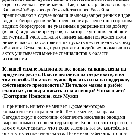
строго следовать букве закона. Так, правила рыболовства для
Западно-Сибирского рыбохозяйственного бассейна
предписывают в случае добычи (вылова) запрещенных видов
водных биоресурсов либо превышения разрешенного прилова
водных биоресурсов, не указанных в разрешении на добычу
(вылов) водных биоресурсов, на которые установлен общий
допустимый улов, должны с наименьшими повреждениями,
независимо от их состояния, выпускать в естественную среду
обитания. Безусловно, при принятии подобных нормативных
актов учитывается мнение специалистов в области
ихтиологии.
К нашей стране выдвигают все новые санкции, цены на
продукты растут. Власть пытается их сдерживать, и на
том спасибо. Но может лучше бросить силы на поддержку
собственного производства? Не только мясом и рыбой
славиться, но выращивать и свои овощи? Что мешает?
(
Екатерина Ивановна, село Мужи)
В принципе, ничего не мешает. Кроме некоторых
климатических ограничений. Тем не менее, вы правы.
Сегодня округ в состоянии обеспечить население овощами,
выращенными на нашей территории. Конечно, это затратно, и
кто-то может сказать, что проще завозить тот же картофель и
огурцы из-за пределов округа. Но не надо забывать, что при