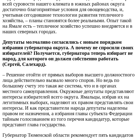
всей суровости нашего климата в южных районах округа
достаточно благоприятные условия для овощеводства, и,
учитывая сегодняшние технологии развития тепличного
хозяйства, – планы становятся более реальными. Опыт такой
на Ямале есть – тепличное хозяйство успешно внедряется и в
наших северных городах.
Депутаты молчаливо согласились с новым порядком
избрания губернатора округа. А почему не спросили своих
избирателей? Получается, губернатора теперь избирает не
народ, для которого он должен собственно работать
(Сергей, Салехард).
– Решение отойти от прямых выборов высшего должностного
лица действительно вызвало много споров. Но ведь по
большому счету это такая же система, что и в органах
местного самоуправления. Окружные депутаты представляют
интересы избирателей всего округа. Ямальцы, избрав их на
легитимных выборах, наделяют их правом представлять свои
интересы. И как представители народа депутаты наделены
правом не назначения, а избрания главы субъекта Федерации
тайным голосованием из того перечня кандидатур, которые
представит глава государства.
Губернатор Тюменской области рекомендует пять кандидатов