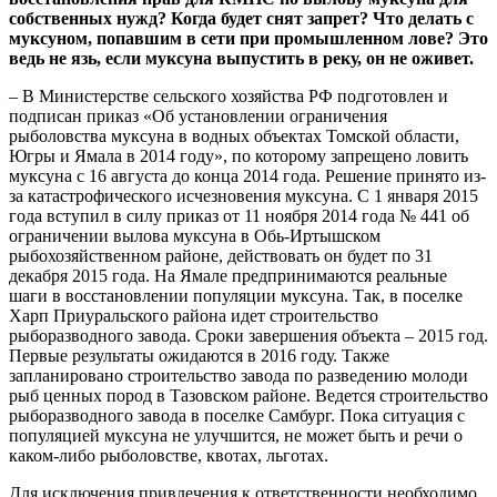
собственных нужд? Когда будет снят запрет? Что делать с
муксуном, попавшим в сети при промышленном лове? Это
ведь не язь, если муксуна выпустить в реку, он не оживет.
– В Министерстве сельского хозяйства РФ подготовлен и
подписан приказ «Об установлении ограничения
рыболовства муксуна в водных объектах Томской области,
Югры и Ямала в 2014 году», по которому запрещено ловить
муксуна с 16 августа до конца 2014 года. Решение принято из-
за катастрофического исчезновения муксуна. С 1 января 2015
года вступил в силу приказ от 11 ноября 2014 года № 441 об
ограничении вылова муксуна в Обь-Иртышском
рыбохозяйственном районе, действовать он будет по 31
декабря 2015 года. На Ямале предпринимаются реальные
шаги в восстановлении популяции муксуна. Так, в поселке
Харп Приуральского района идет строительство
рыборазводного завода. Сроки завершения объекта – 2015 год.
Первые результаты ожидаются в 2016 году. Также
запланировано строительство завода по разведению молоди
рыб ценных пород в Тазовском районе. Ведется строительство
рыборазводного завода в поселке Самбург. Пока ситуация с
популяцией муксуна не улучшится, не может быть и речи о
каком-либо рыболовстве, квотах, льготах.
Для исключения привлечения к ответственности необходимо