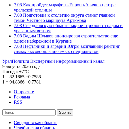
7.08
Как пройдет марафон «Европа-Азия» в центре
уральской столицы
7.08
Подготовка к столетию округа станет главной
темой Честного маршрута Артюхова
7.08
Свердловскую область накроет циклон с градом и
ураганным ветром
7.08
Вадим Шумков анонсировал строительство еще
одной набережной в Кургане
7.08
Нефтяники и аграрии Югры возглавили рейтинг
самых высокооплачиваемых специалистов
УралПолит.ru
Экспертный информационный канал
9 августа 2026 года
Погода:
+7°С
1
=
82.1665
+0.7588
1
=
94.8366
+0.7781
О проекте
Реклама
RSS
Submit
Свердловская область
Челябинская область