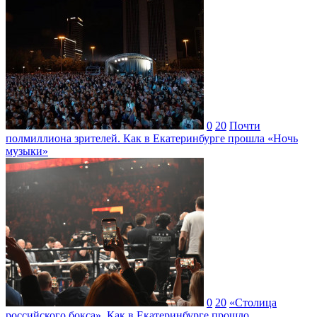
0
20
Почти
полмиллиона зрителей. Как в Екатеринбурге прошла «Ночь
музыки»
0
20
«Столица
российского бокса». Как в Екатеринбурге прошло