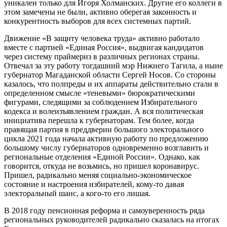
уникален только для Игоря Холманских. Другие его коллеги в
этом замечены не были, активно оберегая законность и
конкурентность выборов для всех системных партий.
Движение «В защиту человека труда» активно работало
вместе с партией «Единая Россия», выдвигая кандидатов
через систему праймериз в различных регионах страны.
Отвечал за эту работу тогдашний мэр Нижнего Тагила, а ныне
губернатор Магаданской области Сергей Носов. Со стороны
казалось, что полпреды и их аппараты действительно стали в
определенном смысле «теневыми» бюрократическими
фигурами, следящими за соблюдением Избирательного
кодекса и волеизъявлением граждан. А вся политическая
инициатива перешла к губернаторам. Тем более, когда
правящая партия в преддверии большого электорального
цикла 2021 года начала активную работу по предложению
большому числу губернаторов одновременно возглавить и
региональные отделения «Единой России». Однако, как
говорится, откуда не возьмись, но пришел коронавирус.
Пришел, радикально меняя социально-экономическое
состояние и настроения избирателей, кому-то давая
электоральный шанс, а кого-то его лишая.
В 2018 году пенсионная реформа и самоуверенность ряда
региональных руководителей радикально сказалась на итогах