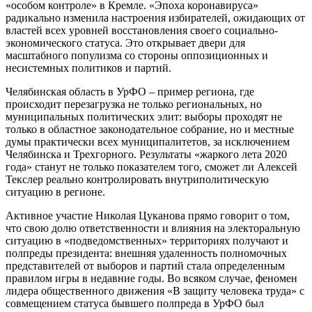
«особом контроле» в Кремле. «Эпоха коронавируса»
радикально изменила настроения избирателей, ожидающих от
властей всех уровней восстановления своего социально-
экономического статуса. Это открывает двери для
масштабного популизма со стороны оппозиционных и
несистемных политиков и партий.
Челябинская область в УрФО – пример региона, где
происходит перезагрузка не только региональных, но
муниципальных политических элит: выборы проходят не
только в областное законодательное собрание, но и местные
думы практически всех муниципалитетов, за исключением
Челябинска и Трехгорного. Результаты «жаркого лета 2020
года» станут не только показателем того, сможет ли Алексей
Текслер реально контролировать внутриполитическую
ситуацию в регионе.
Активное участие Николая Цуканова прямо говорит о том,
что свою долю ответственности и влияния на электоральную
ситуацию в «подведомственных» территориях получают и
полпреды президента: внешняя удаленность полномочных
представителей от выборов и партий стала определенным
правилом игры в недавние годы. Во всяком случае, феномен
лидера общественного движения «В защиту человека труда» с
совмещением статуса бывшего полпреда в УрФО был