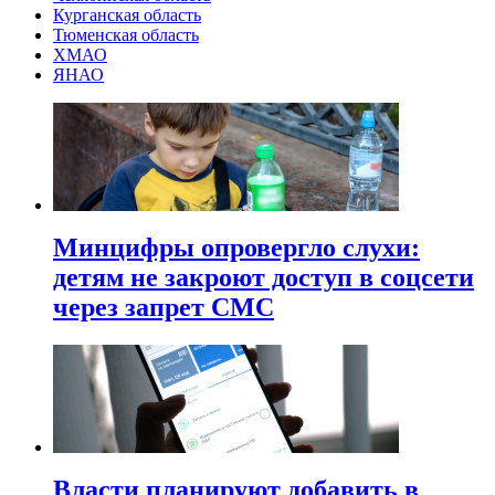
Курганская область
Тюменская область
ХМАО
ЯНАО
Минцифры опровергло слухи:
детям не закроют доступ в соцсети
через запрет СМС
Власти планируют добавить в