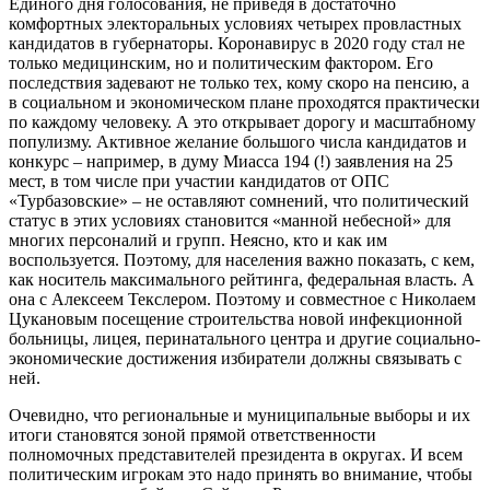
Единого дня голосования, не приведя в достаточно
комфортных электоральных условиях четырех провластных
кандидатов в губернаторы. Коронавирус в 2020 году стал не
только медицинским, но и политическим фактором. Его
последствия задевают не только тех, кому скоро на пенсию, а
в социальном и экономическом плане проходятся практически
по каждому человеку. А это открывает дорогу и масштабному
популизму. Активное желание большого числа кандидатов и
конкурс – например, в думу Миасса 194 (!) заявления на 25
мест, в том числе при участии кандидатов от ОПС
«Турбазовские» – не оставляют сомнений, что политический
статус в этих условиях становится «манной небесной» для
многих персоналий и групп. Неясно, кто и как им
воспользуется. Поэтому, для населения важно показать, с кем,
как носитель максимального рейтинга, федеральная власть. А
она с Алексеем Текслером. Поэтому и совместное с Николаем
Цукановым посещение строительства новой инфекционной
больницы, лицея, перинатального центра и другие социально-
экономические достижения избиратели должны связывать с
ней.
Очевидно, что региональные и муниципальные выборы и их
итоги становятся зоной прямой ответственности
полномочных представителей президента в округах. И всем
политическим игрокам это надо принять во внимание, чтобы