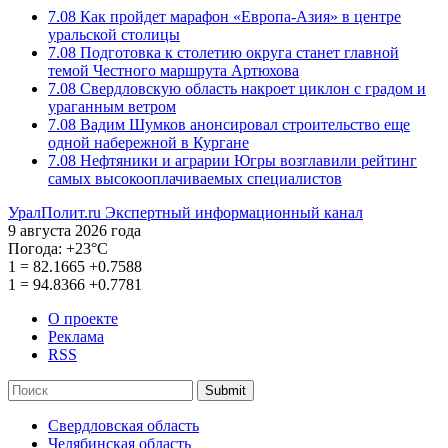
7.08
Как пройдет марафон «Европа-Азия» в центре
уральской столицы
7.08
Подготовка к столетию округа станет главной
темой Честного маршрута Артюхова
7.08
Свердловскую область накроет циклон с градом и
ураганным ветром
7.08
Вадим Шумков анонсировал строительство еще
одной набережной в Кургане
7.08
Нефтяники и аграрии Югры возглавили рейтинг
самых высокооплачиваемых специалистов
УралПолит.ru
Экспертный информационный канал
9 августа 2026 года
Погода:
+23°С
1
=
82.1665
+0.7588
1
=
94.8366
+0.7781
О проекте
Реклама
RSS
Submit
Свердловская область
Челябинская область