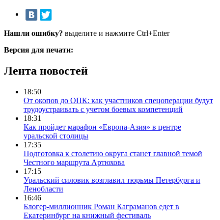
Нашли ошибку?
выделите и нажмите Ctrl+Enter
Версия для печати:
Лента новостей
18:50
От окопов до ОПК: как участников спецоперации будут
трудоустраивать с учетом боевых компетенций
18:31
Как пройдет марафон «Европа-Азия» в центре
уральской столицы
17:35
Подготовка к столетию округа станет главной темой
Честного маршрута Артюхова
17:15
Уральский силовик возглавил тюрьмы Петербурга и
Ленобласти
16:46
Блогер-миллионник Роман Каграманов едет в
Екатеринбург на книжный фестиваль