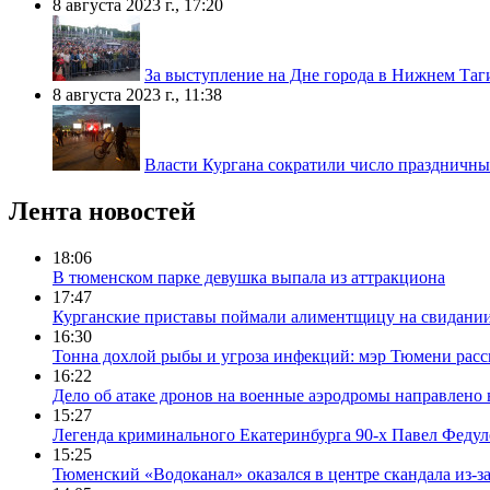
8 августа 2023 г., 17:20
За выступление на Дне города в Нижнем Таг
8 августа 2023 г., 11:38
Власти Кургана сократили число праздничны
Лента новостей
18:06
В тюменском парке девушка выпала из аттракциона
17:47
Курганские приставы поймали алиментщицу на свидании
16:30
Тонна дохлой рыбы и угроза инфекций: мэр Тюмени расс
16:22
Дело об атаке дронов на военные аэродромы направлено 
15:27
Легенда криминального Екатеринбурга 90-х Павел Федул
15:25
Тюменский «Водоканал» оказался в центре скандала из-з