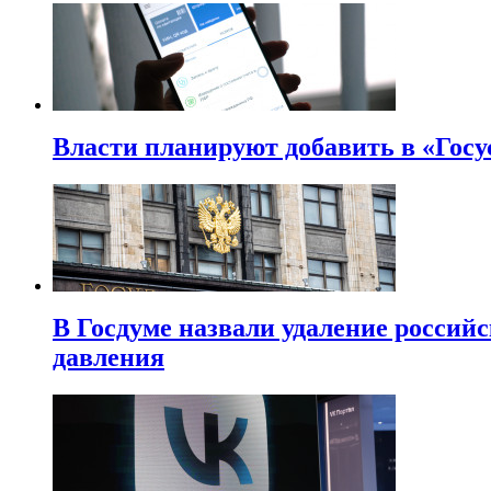
Власти планируют добавить в «Госу
В Госдуме назвали удаление россий
давления