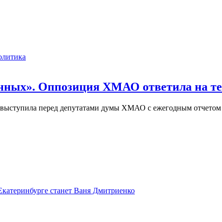
олитика
енных». Оппозиция ХМАО ответила на т
 выступила перед депутатами думы ХМАО с ежегодным отчетом о
Екатеринбурге станет Ваня Дмитриенко