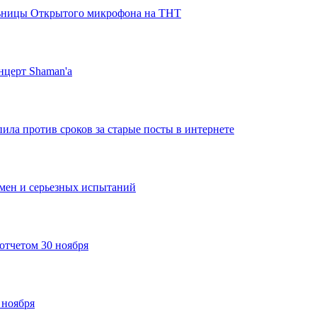
льницы Открытого микрофона на ТНТ
нцерт Shaman'a
ла против сроков за старые посты в интернете
емен и серьезных испытаний
отчетом 30 ноября
 ноября