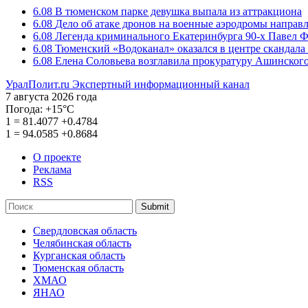
6.08
В тюменском парке девушка выпала из аттракциона
6.08
Дело об атаке дронов на военные аэродромы направ
6.08
Легенда криминального Екатеринбурга 90-х Павел Ф
6.08
Тюменский «Водоканал» оказался в центре скандала 
6.08
Елена Соловьева возглавила прокуратуру Ашинского
УралПолит.ru
Экспертный информационный канал
7 августа 2026 года
Погода:
+15°С
1
=
81.4077
+0.4784
1
=
94.0585
+0.8684
О проекте
Реклама
RSS
Submit
Свердловская область
Челябинская область
Курганская область
Тюменская область
ХМАО
ЯНАО