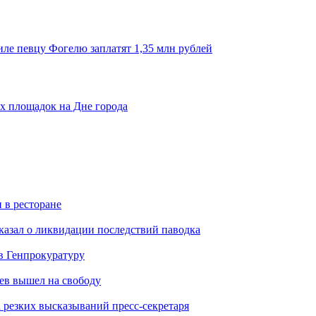
иле певцу Фогелю заплатят 1,35 млн рублей
х площадок на Дне города
 в ресторане
казал о ликвидации последствий паводка
в Генпрокуратуру
ев вышел на свободу
а резких высказываний пресс-секретаря