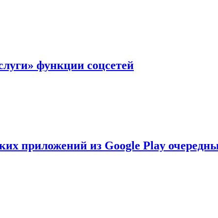
слуги» функции соцсетей
ских приложений из Google Play очеред