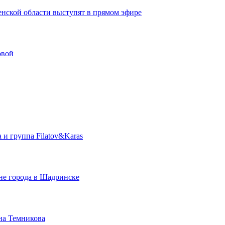
нской области выступят в прямом эфире
овой
 и группа Filatov&Karas
Дне города в Шадринске
на Темникова