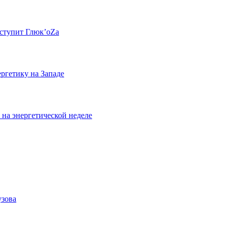
ступит Глюк’oZa
ргетику на Западе
 на энергетической неделе
узова