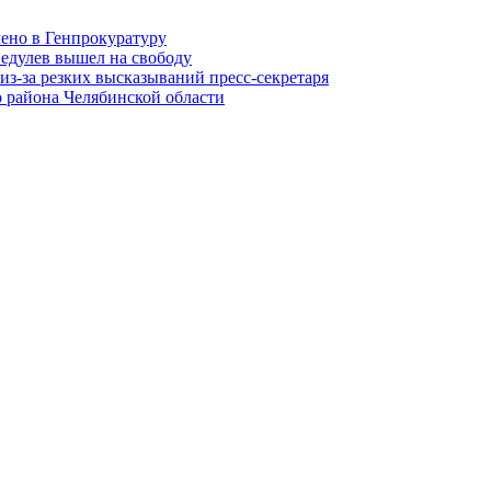
лено в Генпрокуратуру
едулев вышел на свободу
из-за резких высказываний пресс-секретаря
 района Челябинской области