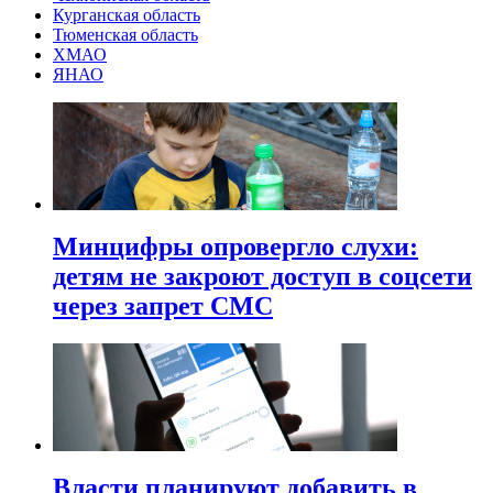
Курганская область
Тюменская область
ХМАО
ЯНАО
Минцифры опровергло слухи:
детям не закроют доступ в соцсети
через запрет СМС
Власти планируют добавить в