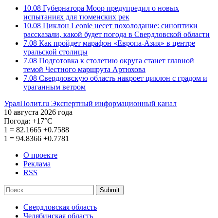
10.08
Губернатора Моор предупредил о новых
испытаниях для тюменских рек
10.08
Циклон Leonie несет похолодание: синоптики
рассказали, какой будет погода в Свердловской области
7.08
Как пройдет марафон «Европа-Азия» в центре
уральской столицы
7.08
Подготовка к столетию округа станет главной
темой Честного маршрута Артюхова
7.08
Свердловскую область накроет циклон с градом и
ураганным ветром
УралПолит.ru
Экспертный информационный канал
10 августа 2026 года
Погода:
+17°С
1
=
82.1665
+0.7588
1
=
94.8366
+0.7781
О проекте
Реклама
RSS
Submit
Свердловская область
Челябинская область