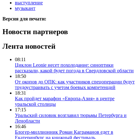
выступление
музыкант
Версия для печати:
Новости партнеров
Лента новостей
08:11
Циклон Leonie несет похолодание: синоптики
рассказали, какой будет погода в Свердловской области
18:50
От окопов до ОПК: как участников спецоперации будут
трудоустраивать с учетом боевых компетенций
18:31
Как пройдет марафон «Европа-Азия» в центре
уральской столицы
17:15
Уральский силовик возглавил тюрьмы Петербурга и
Ленобласти
16:46
Блогер-миллионник Роман Каграманов едет в
Екатеринбург на книжный фестиваль