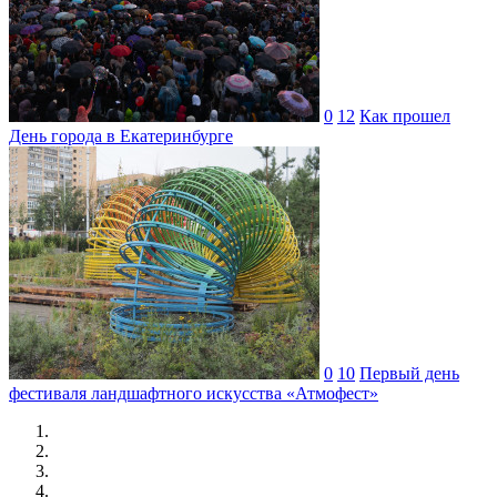
0
12
Как прошел
День города в Екатеринбурге
0
10
Первый день
фестиваля ландшафтного искусства «Атмофест»