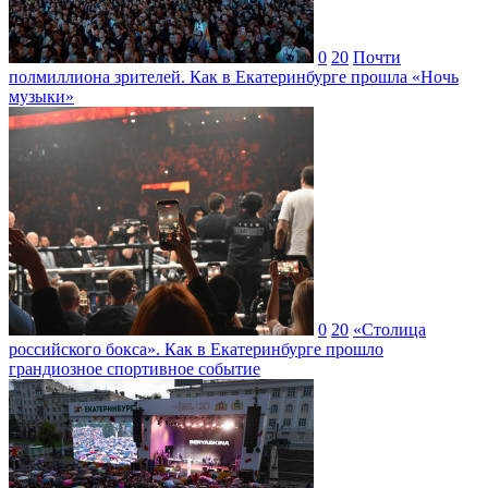
0
20
Почти
полмиллиона зрителей. Как в Екатеринбурге прошла «Ночь
музыки»
0
20
«Столица
российского бокса». Как в Екатеринбурге прошло
грандиозное спортивное событие