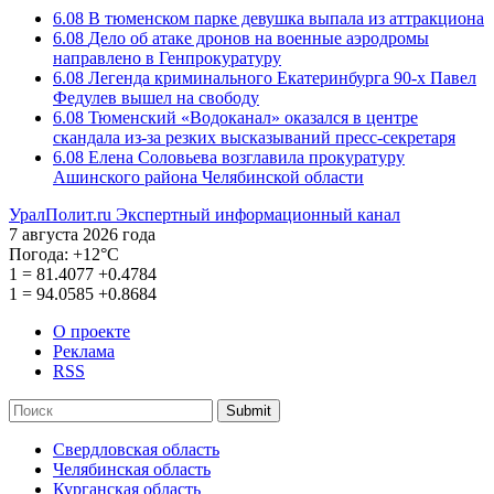
6.08
В тюменском парке девушка выпала из аттракциона
6.08
Дело об атаке дронов на военные аэродромы
направлено в Генпрокуратуру
6.08
Легенда криминального Екатеринбурга 90-х Павел
Федулев вышел на свободу
6.08
Тюменский «Водоканал» оказался в центре
скандала из-за резких высказываний пресс-секретаря
6.08
Елена Соловьева возглавила прокуратуру
Ашинского района Челябинской области
УралПолит.ru
Экспертный информационный канал
7 августа 2026 года
Погода:
+12°С
1
=
81.4077
+0.4784
1
=
94.0585
+0.8684
О проекте
Реклама
RSS
Submit
Свердловская область
Челябинская область
Курганская область