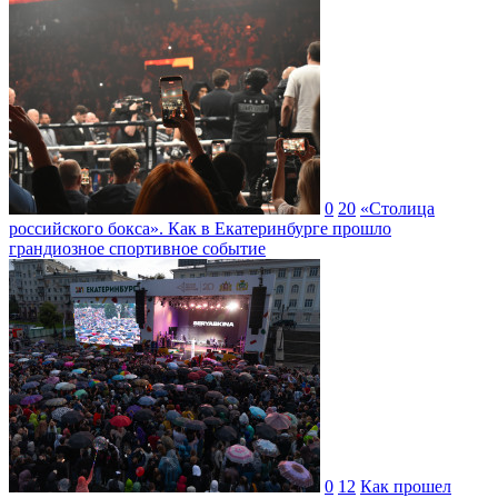
0
20
«Столица
российского бокса». Как в Екатеринбурге прошло
грандиозное спортивное событие
0
12
Как прошел