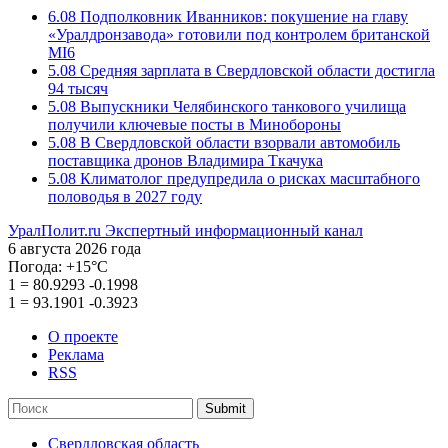
6.08
Подполковник Иванников: покушение на главу
«Уралдронзавода» готовили под контролем британской
MI6
5.08
Средняя зарплата в Свердловской области достигла
94 тысяч
5.08
Выпускники Челябинского танкового училища
получили ключевые посты в Минобороны
5.08
В Свердловской области взорвали автомобиль
поставщика дронов Владимира Ткачука
5.08
Климатолог предупредила о рисках масштабного
половодья в 2027 году
УралПолит.ru
Экспертный информационный канал
6 августа 2026 года
Погода:
+15°С
1
=
80.9293
-0.1998
1
=
93.1901
-0.3923
О проекте
Реклама
RSS
Submit
Свердловская область