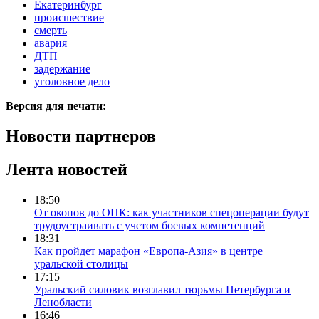
Екатеринбург
происшествие
смерть
авария
ДТП
задержание
уголовное дело
Версия для печати:
Новости партнеров
Лента новостей
18:50
От окопов до ОПК: как участников спецоперации будут
трудоустраивать с учетом боевых компетенций
18:31
Как пройдет марафон «Европа-Азия» в центре
уральской столицы
17:15
Уральский силовик возглавил тюрьмы Петербурга и
Ленобласти
16:46