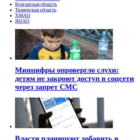
Курганская область
Тюменская область
ХМАО
ЯНАО
Минцифры опровергло слухи:
детям не закроют доступ в соцсети
через запрет СМС
Власти планируют добавить в