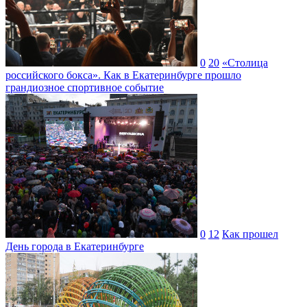
0
20
«Столица
российского бокса». Как в Екатеринбурге прошло
грандиозное спортивное событие
0
12
Как прошел
День города в Екатеринбурге