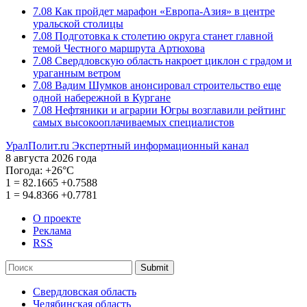
7.08
Как пройдет марафон «Европа-Азия» в центре
уральской столицы
7.08
Подготовка к столетию округа станет главной
темой Честного маршрута Артюхова
7.08
Свердловскую область накроет циклон с градом и
ураганным ветром
7.08
Вадим Шумков анонсировал строительство еще
одной набережной в Кургане
7.08
Нефтяники и аграрии Югры возглавили рейтинг
самых высокооплачиваемых специалистов
УралПолит.ru
Экспертный информационный канал
8 августа 2026 года
Погода:
+26°С
1
=
82.1665
+0.7588
1
=
94.8366
+0.7781
О проекте
Реклама
RSS
Submit
Свердловская область
Челябинская область