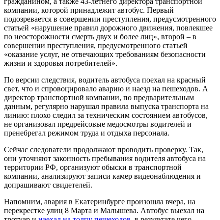
гражданином, а также 43-летнего директора транспортной
компании, которой принадлежит автобус. Первый
подозревается в совершении преступления, предусмотренного
статьей «нарушение правил дорожного движения, повлекшее
по неосторожности смерть двух и более лиц», второй – в
совершении преступления, предусмотренного статьей
«оказание услуг, не отвечающих требованиям безопасности
жизни и здоровья потребителей».
По версии следствия, водитель автобуса поехал на красный
свет, что и спровоцировало аварию и наезд на пешеходов. А
директор транспортной компании, по предварительным
данным, регулярно нарушал правила выпуска транспорта на
линию: плохо следил за техническим состоянием автобусов,
не организовал предрейсовые медосмотры водителей и
пренебрегал режимом труда и отдыха персонала.
Сейчас следователи продолжают проводить проверку. Так,
они уточняют законность пребывания водителя автобуса на
территории РФ, организуют обыски в транспортной
компании, анализируют записи камер видеонаблюдения и
допрашивают свидетелей.
Напомним, авария в Екатеринбурге произошла вчера, на
перекрестке улиц 8 Марта и Малышева. Автобус выехал на
тротуар и
наехал на толпу пешеходов
, в результате чего