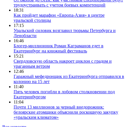
трудоустраивать с учетом боевых компетенций
18:31
Как пройдет марафон «Европа-Азия» в центре
уральской столицы
17:15
Уральский силовик возглавил тюрьмы Петербурга и
Ленобласти
16:46
Блогер-миллионник Роман Каграманов едет в
Екатеринбург на книжный фестиваль
15:21
Свердловскую область накроет циклон с градом и
ураганным ветром
12:46
Гаражный мефедронщик из Екатеринбурга отправился в
колонию на 15 лет
11:40
Пять человек погибли в лобовом столкновении под
Екатеринбургом
11:04
Почти 13 миллионов за черный внедорожник:
белоярские атомщики объяснили роскошную закупку
«уральским климатом»
Все новости