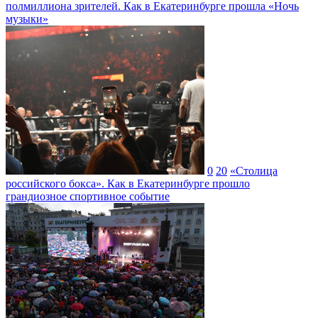
полмиллиона зрителей. Как в Екатеринбурге прошла «Ночь
музыки»
0
20
«Столица
российского бокса». Как в Екатеринбурге прошло
грандиозное спортивное событие