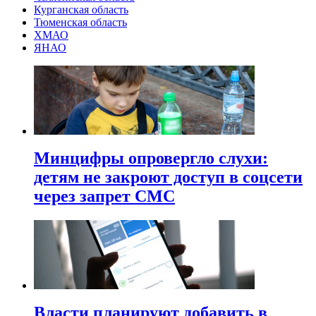
Курганская область
Тюменская область
ХМАО
ЯНАО
Минцифры опровергло слухи:
детям не закроют доступ в соцсети
через запрет СМС
Власти планируют добавить в