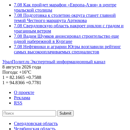
7.08
Как пройдет марафон «Европа-Азия» в центре
уральской столицы
7.08
Подготовка к столетию округа станет главной
темой Честного маршрута Артюхова
7.08
Свердловскую область накроет циклон с градом и
ураганным ветром
7.08
Вадим Шумков анонсировал строительство еще
одной набережной в Кургане
7.08
Нефтяники и аграрии Югры возглавили рейтинг
самых высокооплачиваемых специалистов
УралПолит.ru
Экспертный информационный канал
8 августа 2026 года
Погода:
+16°С
1
=
82.1665
+0.7588
1
=
94.8366
+0.7781
О проекте
Реклама
RSS
Submit
Свердловская область
Челябинская область