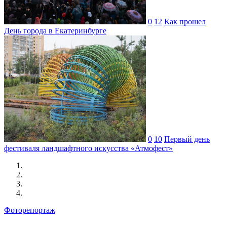
0
12
Как прошел
День города в Екатеринбурге
0
10
Первый день
фестиваля ландшафтного искусства «Атмофест»
Фоторепортаж