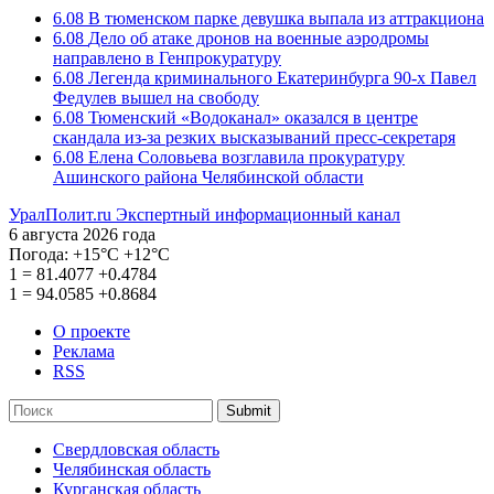
6.08
В тюменском парке девушка выпала из аттракциона
6.08
Дело об атаке дронов на военные аэродромы
направлено в Генпрокуратуру
6.08
Легенда криминального Екатеринбурга 90-х Павел
Федулев вышел на свободу
6.08
Тюменский «Водоканал» оказался в центре
скандала из-за резких высказываний пресс-секретаря
6.08
Елена Соловьева возглавила прокуратуру
Ашинского района Челябинской области
УралПолит.ru
Экспертный информационный канал
6 августа 2026 года
Погода:
+15°С
+12°С
1
=
81.4077
+0.4784
1
=
94.0585
+0.8684
О проекте
Реклама
RSS
Submit
Свердловская область
Челябинская область
Курганская область