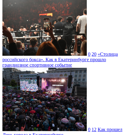
0
20
«Столица
российского бокса». Как в Екатеринбурге прошло
грандиозное спортивное событие
0
12
Как прошел
День города в Екатеринбурге