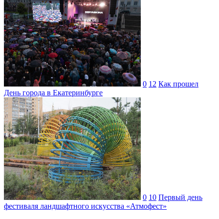
0
12
Как прошел
День города в Екатеринбурге
0
10
Первый день
фестиваля ландшафтного искусства «Атмофест»