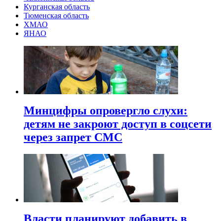
Курганская область
Тюменская область
ХМАО
ЯНАО
Минцифры опровергло слухи:
детям не закроют доступ в соцсети
через запрет СМС
Власти планируют добавить в