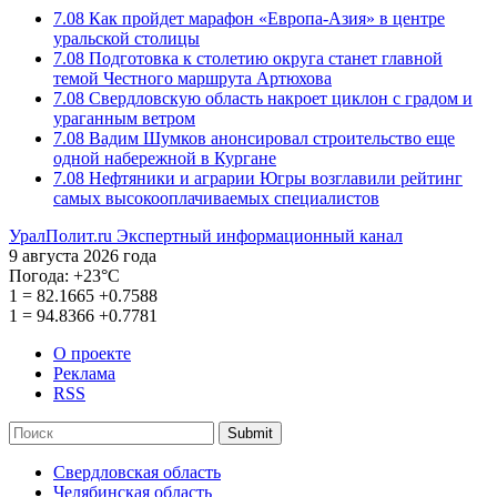
7.08
Как пройдет марафон «Европа-Азия» в центре
уральской столицы
7.08
Подготовка к столетию округа станет главной
темой Честного маршрута Артюхова
7.08
Свердловскую область накроет циклон с градом и
ураганным ветром
7.08
Вадим Шумков анонсировал строительство еще
одной набережной в Кургане
7.08
Нефтяники и аграрии Югры возглавили рейтинг
самых высокооплачиваемых специалистов
УралПолит.ru
Экспертный информационный канал
9 августа 2026 года
Погода:
+23°С
1
=
82.1665
+0.7588
1
=
94.8366
+0.7781
О проекте
Реклама
RSS
Submit
Свердловская область
Челябинская область