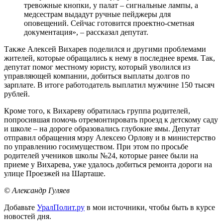
тревожные кнопки, у палат – сигнальные лампы, а
медсестрам выдадут ручные пейджеры для
оповещений. Сейчас готовится проектно-сметная
документация», – рассказал депутат.
Также Алексей Вихарев поделился и другими проблемами
жителей, которые обращались к нему в последнее время. Так,
депутат помог местному юристу, который уволился из
управляющей компании, добиться выплаты долгов по
зарплате. В итоге работодатель выплатил мужчине 150 тысяч
рублей.
Кроме того, к Вихареву обратилась группа родителей,
попросившая помочь отремонтировать проезд к детскому саду
и школе – на дороге образовались глубокие ямы. Депутат
отправил обращения мэру Алексею Орлову и в министерство
по управлению госимуществом. При этом по просьбе
родителей учеников школы №24, которые ранее были на
приеме у Вихарева, уже удалось добиться ремонта дороги на
улице Проезжей на Шарташе.
© Александр Гуляев
Добавьте
УралПолит.ру
в мои источники, чтобы быть в курсе
новостей дня.