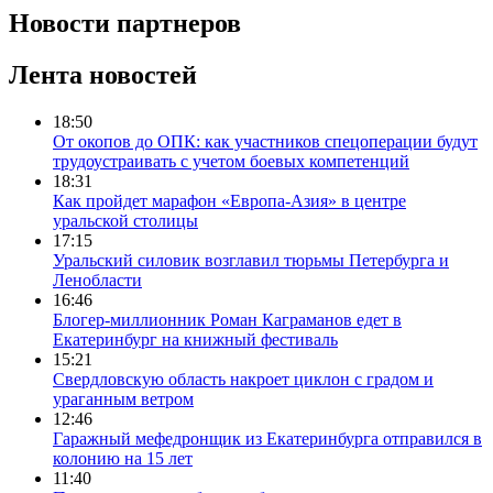
Новости партнеров
Лента новостей
18:50
От окопов до ОПК: как участников спецоперации будут
трудоустраивать с учетом боевых компетенций
18:31
Как пройдет марафон «Европа-Азия» в центре
уральской столицы
17:15
Уральский силовик возглавил тюрьмы Петербурга и
Ленобласти
16:46
Блогер-миллионник Роман Каграманов едет в
Екатеринбург на книжный фестиваль
15:21
Свердловскую область накроет циклон с градом и
ураганным ветром
12:46
Гаражный мефедронщик из Екатеринбурга отправился в
колонию на 15 лет
11:40