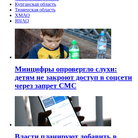
Курганская область
Тюменская область
ХМАО
ЯНАО
Минцифры опровергло слухи:
детям не закроют доступ в соцсети
через запрет СМС
Власти планируют добавить в