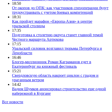
18:50
От окопов до ОПК: как участников спецоперации будут
трудоустраивать с учетом боевых компетенций
18:31
Как пройдет марафон «Европа-Азия» в центре
уральской столицы
17:35
Подготовка к столетию округа станет главной темой
Честного маршрута Артюхова
17:15
Уральский силовик возглавил тюрьмы Петербурга и
Ленобласти
16:46
Блогер-миллионник Роман Каграманов едет в
Екатеринбург на книжный фестиваль
15:21
Свердловскую область накроет циклон с градом и
ураганным ветром
14:42
Вадим Шумков анонсировал строительство еще одной
набережной в Кургане
Все новости