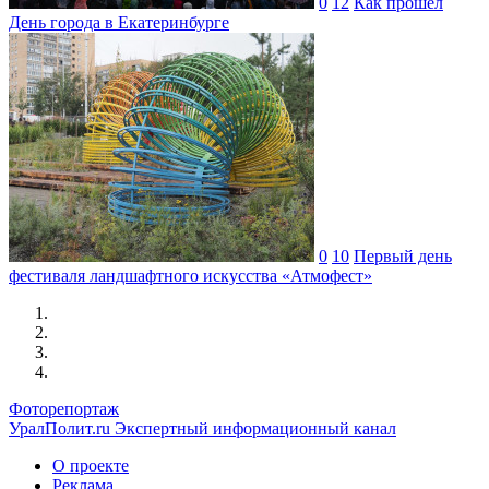
0
12
Как прошел
День города в Екатеринбурге
0
10
Первый день
фестиваля ландшафтного искусства «Атмофест»
Фоторепортаж
УралПолит.ru
Экспертный информационный канал
О проекте
Реклама