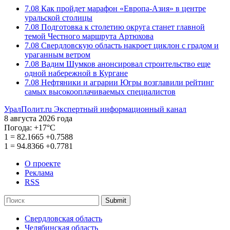
7.08
Как пройдет марафон «Европа-Азия» в центре
уральской столицы
7.08
Подготовка к столетию округа станет главной
темой Честного маршрута Артюхова
7.08
Свердловскую область накроет циклон с градом и
ураганным ветром
7.08
Вадим Шумков анонсировал строительство еще
одной набережной в Кургане
7.08
Нефтяники и аграрии Югры возглавили рейтинг
самых высокооплачиваемых специалистов
УралПолит.ru
Экспертный информационный канал
8 августа 2026 года
Погода:
+17°С
1
=
82.1665
+0.7588
1
=
94.8366
+0.7781
О проекте
Реклама
RSS
Submit
Свердловская область
Челябинская область