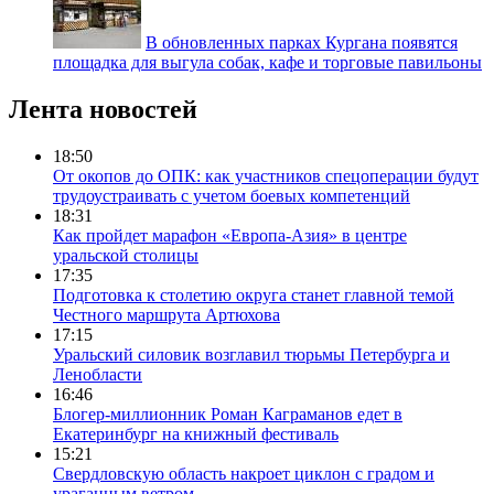
В обновленных парках Кургана появятся
площадка для выгула собак, кафе и торговые павильоны
Лента новостей
18:50
От окопов до ОПК: как участников спецоперации будут
трудоустраивать с учетом боевых компетенций
18:31
Как пройдет марафон «Европа-Азия» в центре
уральской столицы
17:35
Подготовка к столетию округа станет главной темой
Честного маршрута Артюхова
17:15
Уральский силовик возглавил тюрьмы Петербурга и
Ленобласти
16:46
Блогер-миллионник Роман Каграманов едет в
Екатеринбург на книжный фестиваль
15:21
Свердловскую область накроет циклон с градом и
ураганным ветром