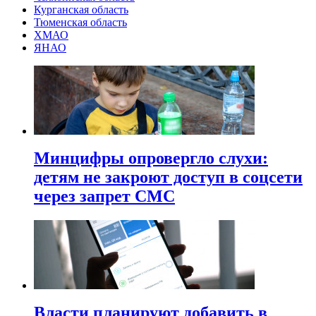
Курганская область
Тюменская область
ХМАО
ЯНАО
Минцифры опровергло слухи:
детям не закроют доступ в соцсети
через запрет СМС
Власти планируют добавить в