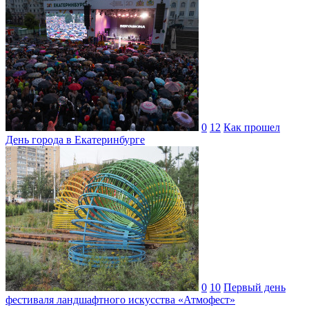
0
12
Как прошел
День города в Екатеринбурге
0
10
Первый день
фестиваля ландшафтного искусства «Атмофест»