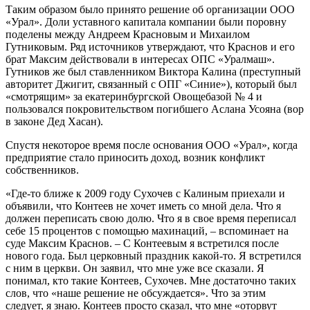
Таким образом было принято решение об организации ООО
«Урал». Доли уставного капитала компании были поровну
поделены между Андреем Красновым и Михаилом
Гутниковым. Ряд источников утверждают, что Краснов и его
брат Максим действовали в интересах ОПС «Уралмаш».
Гутников же был ставленником Виктора Калина (преступный
авторитет Джигит, связанный с ОПГ «Синие»), который был
«смотрящим» за екатеринбургской Овощебазой № 4 и
пользовался покровительством погибшего Аслана Усояна (вор
в законе Дед Хасан).
Спустя некоторое время после основания ООО «Урал», когда
предприятие стало приносить доход, возник конфликт
собственников.
«Где-то ближе к 2009 году Сухочев с Калиным приехали и
объявили, что Контеев не хочет иметь со мной дела. Что я
должен переписать свою долю. Что я в свое время переписал
себе 15 процентов с помощью махинаций, – вспоминает на
суде Максим Краснов. – С Контеевым я встретился после
нового года. Был церковный праздник какой-то. Я встретился
с ним в церкви. Он заявил, что мне уже все сказали. Я
понимал, кто такие Контеев, Сухочев. Мне достаточно таких
слов, что «наше решение не обсуждается». Что за этим
следует, я знаю. Контеев просто сказал, что мне «оторвут