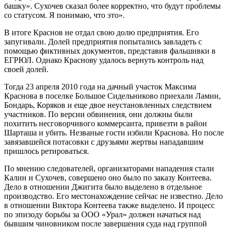
башку». Сухочев сказал более корректно, что будут проблемы
со статусом. Я понимаю, что это».
В итоге Краснов не отдал свою долю предприятия. Его
запугивали. Долей предприятия попытались завладеть с
помощью фиктивных документов, представив фальшивки в
ЕГРЮЛ. Однако Краснову удалось вернуть контроль над
своей долей.
Тогда 23 апреля 2010 года на дачный участок Максима
Краснова в поселке Большое Сидельниково приехали Ламин,
Бондарь, Коряков и еще двое неустановленных следствием
участников. По версии обвинения, они должны были
похитить несговорчивого коммерсанта, привезти в район
Шарташа и убить. Незваные гости избили Краснова. Но после
завязавшейся потасовки с друзьями жертвы нападавшим
пришлось ретироваться.
По мнению следователей, организаторами нападения стали
Калин и Сухочев, совершено оно было по заказу Контеева.
Дело в отношении Джигита было выделено в отдельное
производство. Его местонахождение сейчас не известно. Дело
в отношении Виктора Контеева также выделено. И процесс
по эпизоду борьбы за ООО «Урал» должен начаться над
бывшим чиновником после завершения суда над группой