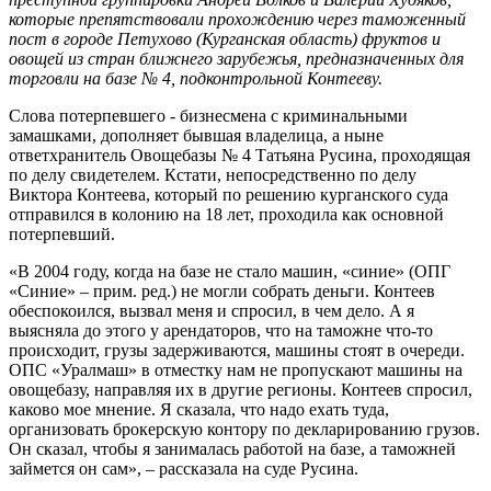
которые препятствовали прохождению через таможенный
пост в городе Петухово (Курганская область) фруктов и
овощей из стран ближнего зарубежья, предназначенных для
торговли на базе № 4, подконтрольной Контееву.
Слова потерпевшего - бизнесмена с криминальными
замашками, дополняет бывшая владелица, а ныне
ответхранитель Овощебазы № 4 Татьяна Русина, проходящая
по делу свидетелем. Кстати, непосредственно по делу
Виктора Контеева, который по решению курганского суда
отправился в колонию на 18 лет, проходила как основной
потерпевший.
«В 2004 году, когда на базе не стало машин, «синие» (ОПГ
«Синие» – прим. ред.) не могли собрать деньги. Контеев
обеспокоился, вызвал меня и спросил, в чем дело. А я
выясняла до этого у арендаторов, что на таможне что-то
происходит, грузы задерживаются, машины стоят в очереди.
ОПС «Уралмаш» в отместку нам не пропускают машины на
овощебазу, направляя их в другие регионы. Контеев спросил,
каково мое мнение. Я сказала, что надо ехать туда,
организовать брокерскую контору по декларированию грузов.
Он сказал, чтобы я занималась работой на базе, а таможней
займется он сам», – рассказала на суде Русина.