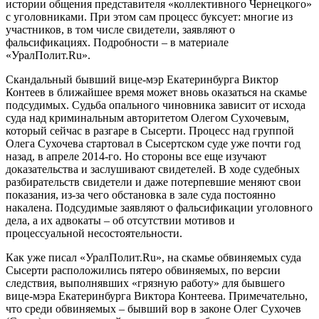
истории общения представителя «коллективного Чернецкого»
с уголовниками. При этом сам процесс буксует: многие из
участников, в том числе свидетели, заявляют о
фальсификациях. Подробности – в материале
«УралПолит.Ru».
Скандальный бывший вице-мэр Екатеринбурга Виктор
Контеев в ближайшее время может вновь оказаться на скамье
подсудимых. Судьба опального чиновника зависит от исхода
суда над криминальным авторитетом Олегом Сухочевым,
который сейчас в разгаре в Сысерти. Процесс над группой
Олега Сухочева стартовал в Сысертском суде уже почти год
назад, в апреле 2014-го. Но стороны все еще изучают
доказательства и заслушивают свидетелей. В ходе судебных
разбирательств свидетели и даже потерпевшие меняют свои
показания, из-за чего обстановка в зале суда постоянно
накалена. Подсудимые заявляют о фальсификации уголовного
дела, а их адвокаты – об отсутствии мотивов и
процессуальной несостоятельности.
Как уже писал «УралПолит.Ru», на скамье обвиняемых суда
Сысерти расположились пятеро обвиняемых, по версии
следствия, выполнявших «грязную работу» для бывшего
вице-мэра Екатеринбурга Виктора Контеева. Примечательно,
что среди обвиняемых – бывший вор в законе Олег Сухочев