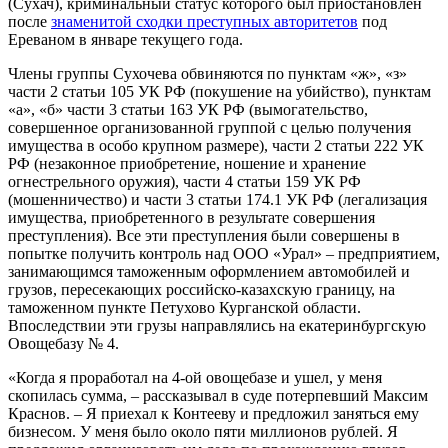
(Сухач), криминальный статус которого был приостановлен
после
знаменитой сходки преступных авторитетов
под
Ереваном в январе текущего года.
Члены группы Сухочева обвиняются по пунктам «ж», «з»
части 2 статьи 105 УК РФ (покушение на убийство), пунктам
«а», «б» части 3 статьи 163 УК РФ (вымогательство,
совершенное организованной группой с целью получения
имущества в особо крупном размере), части 2 статьи 222 УК
РФ (незаконное приобретение, ношение и хранение
огнестрельного оружия), части 4 статьи 159 УК РФ
(мошенничество) и части 3 статьи 174.1 УК РФ (легализация
имущества, приобретенного в результате совершения
преступления). Все эти преступления были совершены в
попытке получить контроль над ООО «Урал» – предприятием,
занимающимся таможенным оформлением автомобилей и
грузов, пересекающих российско-казахскую границу, на
таможенном пункте Петухово Курганской области.
Впоследствии эти грузы направлялись на екатеринбургскую
Овощебазу № 4.
«Когда я проработал на 4-ой овощебазе и ушел, у меня
скопилась сумма, – рассказывал в суде потерпевший Максим
Краснов. – Я приехал к Контееву и предложил заняться ему
бизнесом. У меня было около пяти миллионов рублей. Я