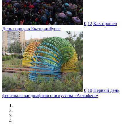
0
12
Как прошел
День города в Екатеринбурге
0
10
Первый день
фестиваля ландшафтного искусства «Атмофест»