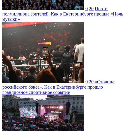
0
20
Почти
полмиллиона зрителей. Как в Екатеринбурге прошла «Ночь
музыки»
0
20
«Столица
российского бокса». Как в Екатеринбурге прошло
грандиозное спортивное событие