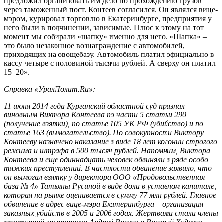
предложил организовать им дело по прохождению грузов
через таможенный пост. Контеев согласился. Он являлся вице-
мэром, курировал торговлю в Екатеринбурге, предприятия у
него были в подчинении, зависимые. Плюс к этому на тот
момент мы собирали «шапку» именно для него. «Шапка» –
это было незаконное вознаграждение с автомобилей,
приходящих на овощебазу. Автомобиль платил официально в
кассу четыре с половиной тысячи рублей. А сверху он платил
15–20».
Справка «УралПолит.Ru»:
11 июня 2014 года Курганский областной суд признал
виновным Виктора Контеева по части 5 статьи 290
(получение взятки), по статье 105 УК РФ (убийство) и по
статье 163 (вымогательство). По совокупности Виктору
Контееву назначено наказание в виде 18 лет колонии строгого
режима и штрафа в 500 тысяч рублей. Напомним, Виктора
Контеева и еще одиннадцать человек обвиняли в ряде особо
тяжких преступлений. В частности обвинение заявило, что
он вымогал взятку у директора ООО «Продовольственная
база № 4» Татьяны Русиной в виде доли в уставном капитале,
которая на рынке оценивается в сумму 77 млн рублей. Главное
обвинение в адрес вице-мэра Екатеринбурга – организация
заказных убийств в 2005 и 2006 годах. Жертвами стали члены
преступной группировки Андрей Волков и Валерий Худяков,