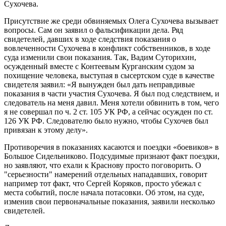
Сухочева.
Присутствие же среди обвиняемых Олега Сухочева вызывает
вопросы. Сам он заявил о фальсификации дела. Ряд
свидетелей, давших в ходе следствия показания о
вовлеченности Сухочева в конфликт собственников, в ходе
суда изменили свои показания. Так, Вадим Суторихин,
осужденный вместе с Контеевым Курганским судом за
похищение человека, выступая в сысертском суде в качестве
свидетеля заявил: «Я вынужден был дать неправдивые
показания в части участия Сухочева. Я был под следствием, и
следователь на меня давил. Меня хотели обвинить в том, чего
я не совершал по ч. 2 ст. 105 УК РФ, а сейчас осужден по ст.
126 УК РФ. Следователю было нужно, чтобы Сухочев был
привязан к этому делу».
Противоречия в показаниях касаются и поездки «боевиков» в
Большое Сидельниково. Подсудимые признают факт поездки,
но заявляют, что ехали к Краснову просто поговорить. О
"серьезности" намерений отдельных нападавших, говорит
например тот факт, что Сергей Коряков, просто убежал с
места событий, после начала потасовки. Об этом, на суде,
изменив свои первоначальные показания, заявили несколько
свидетелей.