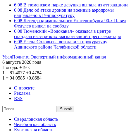
6.08
В тюменском парке девушка выпала из аттракциона
6.08
Дело об атаке дронов на военные аэродромы
направлено в Генпрокуратуру
6.08
Легенда криминального Екатеринбурга 90-х Павел
Федулев вышел на свободу
6.08
Тюменский «Водоканал» оказался в центре
скандала из-за резких высказываний пресс-секретаря
6.08
Елена Соловьева возглавила прокуратуру
Ашинского района Челябинской области
УралПолит.ru
Экспертный информационный канал
6 августа 2026 года
Погода:
+19°С
1
=
81.4077
+0.4784
1
=
94.0585
+0.8684
О проекте
Реклама
RSS
Submit
Свердловская область
Челябинская область
Курганская область