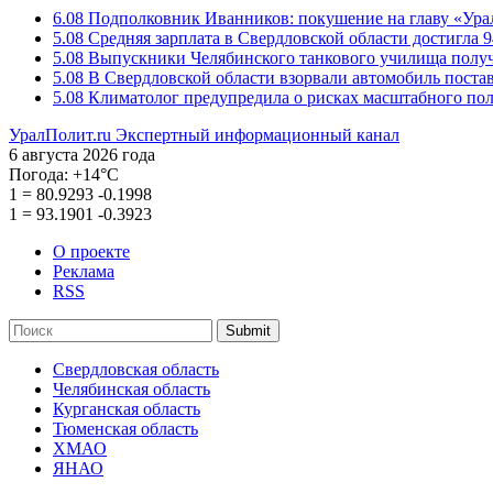
6.08
Подполковник Иванников: покушение на главу «Ура
5.08
Средняя зарплата в Свердловской области достигла 9
5.08
Выпускники Челябинского танкового училища полу
5.08
В Свердловской области взорвали автомобиль пост
5.08
Климатолог предупредила о рисках масштабного пол
УралПолит.ru
Экспертный информационный канал
6 августа 2026 года
Погода:
+14°С
1
=
80.9293
-0.1998
1
=
93.1901
-0.3923
О проекте
Реклама
RSS
Submit
Свердловская область
Челябинская область
Курганская область
Тюменская область
ХМАО
ЯНАО