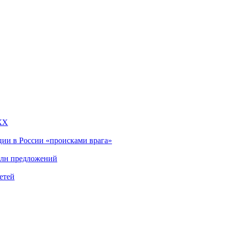
КХ
ции в России «происками врага»
млн предложений
етей