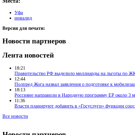
Места:
Уфа
инвалид
Версия для печати:
Новости партнеров
Лента новостей
18:21
Правительство РФ выделило миллиарды на льготы по Ж
12:44
Полпред Жога назвал заявления о подготовке к мобилиза
18:13
Россияне направили в Народную программу ЕР около 3 
11:36
Власти планируют добавить в «Госуслуги» функции соцс
Все новости
Новости партнеров