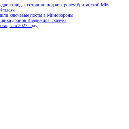
лдронзавода» готовили под контролем британской MI6
4 тысяч
чили ключевые посты в Минобороны
авщика дронов Владимира Ткачука
оводья в 2027 году