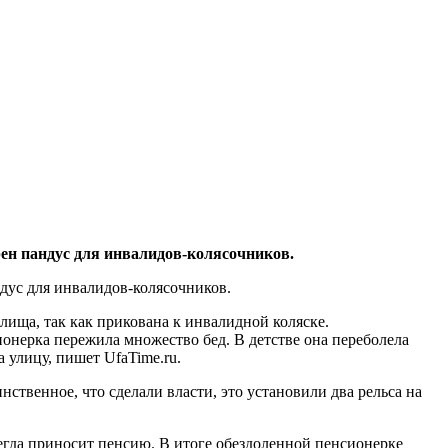
рен пандус для инвалидов-колясочников.
дус для инвалидов-колясочников.
лища, так как прикована к инвалидной коляске.
нерка пережила множество бед. В детстве она переболела
 улицу, пишет UfaTime.ru.
ственное, что сделали власти, это установили два рельса на
сегда приносит пенсию. В итоге обездоленной пенсионерке