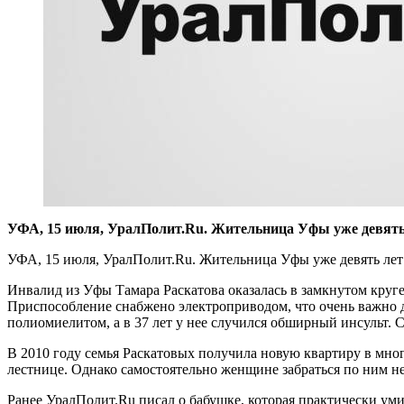
​УФА, 15 июля, УралПолит.Ru. Жительница Уфы уже девять л
УФА, 15 июля, УралПолит.Ru. Жительница Уфы уже девять лет 
Инвалид из Уфы Тамара Раскатова оказалась в замкнутом круге.
Приспособление снабжено электроприводом, что очень важно д
полиомиелитом, а в 37 лет у нее случился обширный инсульт. С
В 2010 году семья Раскатовых получила новую квартиру в мног
лестнице. Однако самостоятельно женщине забраться по ним н
Ранее УралПолит.Ru писал о бабушке, которая практически уми