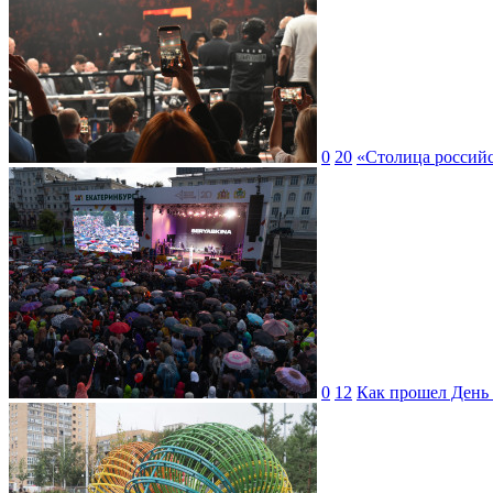
0
20
«Столица российс
0
12
Как прошел День 