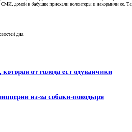
в СМИ, домой к бабушке приехали волонтеры и накормили ее. Та
овостей дня.
 которая от голода ест одуванчики
пиццерии из-за собаки-поводыря