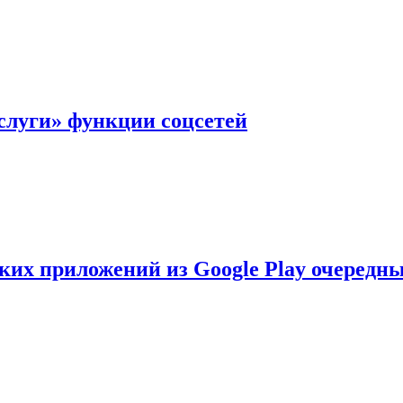
слуги» функции соцсетей
ских приложений из Google Play очеред