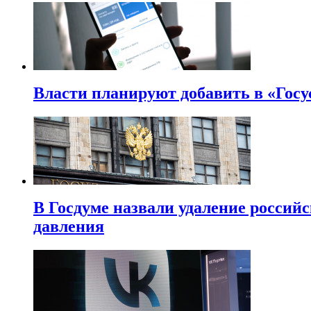
Власти планируют добавить в «Госу
В Госдуме назвали удаление россий
давления