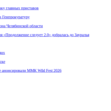
вку главных приставов
в Генпрокуратуру
она Челябинской области
я «Продолжение следует 2.0» добралась до Зауралья
щих
ске
е анонсировали ММК Wild Fest 2026