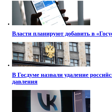
Власти планируют добавить в «Госу
В Госдуме назвали удаление россий
давления