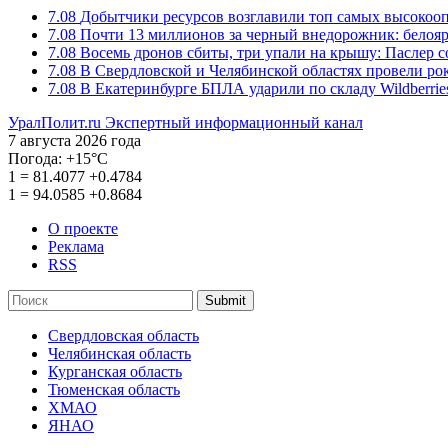
7.08
Добытчики ресурсов возглавили топ самых высокоо
7.08
Почти 13 миллионов за черный внедорожник: белоя
7.08
Восемь дронов сбиты, три упали на крышу: Паслер 
7.08
В Свердловской и Челябинской областях провели ро
7.08
В Екатеринбурге БПЛА ударили по складу Wildberrie
УралПолит.ru
Экспертный информационный канал
7 августа 2026 года
Погода:
+15°С
1
=
81.4077
+0.4784
1
=
94.0585
+0.8684
О проекте
Реклама
RSS
Submit
Свердловская область
Челябинская область
Курганская область
Тюменская область
ХМАО
ЯНАО