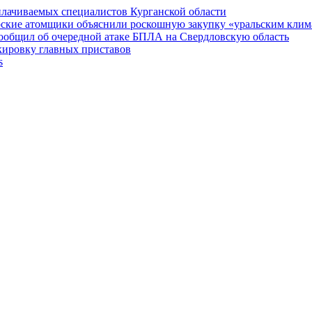
плачиваемых специалистов Курганской области
рские атомщики объяснили роскошную закупку «уральским кли
сообщил об очередной атаке БПЛА на Свердловскую область
кировку главных приставов
s