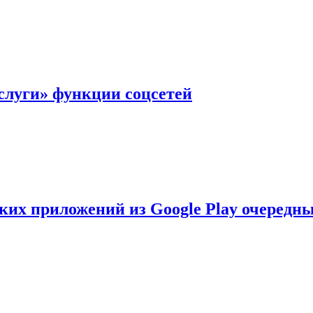
слуги» функции соцсетей
ских приложений из Google Play очеред