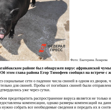
Фото: Екатерина Лазарева
акском районе был обнаружен вирус африканской чумы. Вл
. Об этом глава района Егор Тимофеев сообщил на встрече с 
ез социальные сети о падении числа свиней в одном из дворов, 
тельно для свиней. Пробы от погибших свиней были отправлены н
дтвердились уже через сутки.
м предотвратить распространение вируса является не только из
редоставлены компенсации, однако размеры компенсаций на дан
 нужно собрать все необходимые сведения и передать их в соотв