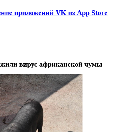
ение приложений VK из App Store
ружили вирус африканской чумы