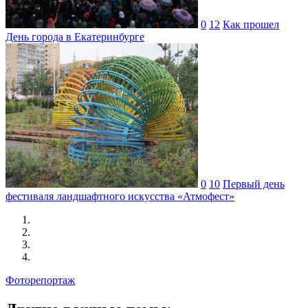
0
12
Как прошел
День города в Екатеринбурге
0
10
Первый день
фестиваля ландшафтного искусства «Атмофест»
Фоторепортаж