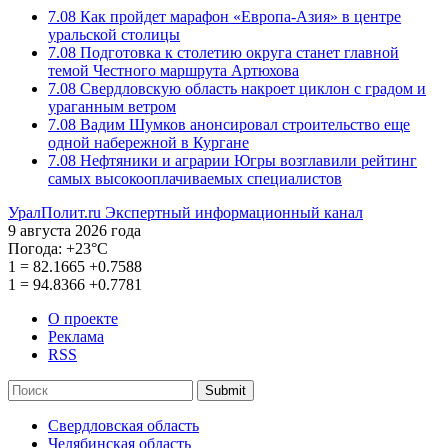
7.08
Как пройдет марафон «Европа-Азия» в центре
уральской столицы
7.08
Подготовка к столетию округа станет главной
темой Честного маршрута Артюхова
7.08
Свердловскую область накроет циклон с градом и
ураганным ветром
7.08
Вадим Шумков анонсировал строительство еще
одной набережной в Кургане
7.08
Нефтяники и аграрии Югры возглавили рейтинг
самых высокооплачиваемых специалистов
УралПолит.ru
Экспертный информационный канал
9 августа 2026 года
Погода:
+23°С
1
=
82.1665
+0.7588
1
=
94.8366
+0.7781
О проекте
Реклама
RSS
Submit
Свердловская область
Челябинская область