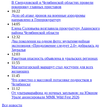
В Свердловской и Челябинской областях провели
рокировку главных приставов
16:22
Дело об атаке дронов на военные аэродромы
направлено в Генпрокуратуру
14:05
Елена Соловьева возглавила прокуратуру Ашинского
района Челябинской области
12:32
Два поколения на одном фото: мультимедийная
экспозиция «Продолжение следует 2.0» добралась до
Зауралья
12:03
Ракетная опасность объявлена в уральских регионах
11:55
Магнитогорский маршрут стал доступен для всех
желающих
11:45
Что известно о массовой потасовке подростков в
Челябинске
11:12
От ультрамарафона до ночных заплывов: на Южном
Урале анонсировали ММК Wild Fest 2026
Все новости