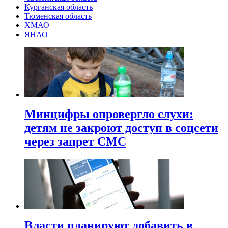
Курганская область
Тюменская область
ХМАО
ЯНАО
Минцифры опровергло слухи:
детям не закроют доступ в соцсети
через запрет СМС
Власти планируют добавить в