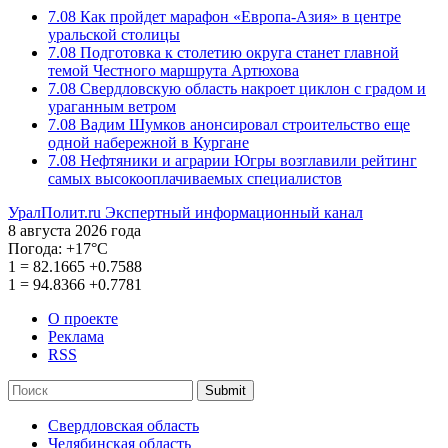
7.08
Как пройдет марафон «Европа-Азия» в центре
уральской столицы
7.08
Подготовка к столетию округа станет главной
темой Честного маршрута Артюхова
7.08
Свердловскую область накроет циклон с градом и
ураганным ветром
7.08
Вадим Шумков анонсировал строительство еще
одной набережной в Кургане
7.08
Нефтяники и аграрии Югры возглавили рейтинг
самых высокооплачиваемых специалистов
УралПолит.ru
Экспертный информационный канал
8 августа 2026 года
Погода:
+17°С
1
=
82.1665
+0.7588
1
=
94.8366
+0.7781
О проекте
Реклама
RSS
Submit
Свердловская область
Челябинская область