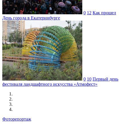
0
12
Как прошел
День города в Екатеринбурге
0
10
Первый день
фестиваля ландшафтного искусства «Атмофест»
Фоторепортаж