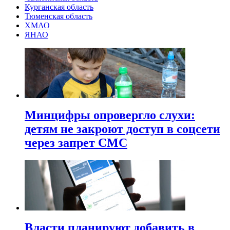
Курганская область
Тюменская область
ХМАО
ЯНАО
Минцифры опровергло слухи:
детям не закроют доступ в соцсети
через запрет СМС
Власти планируют добавить в