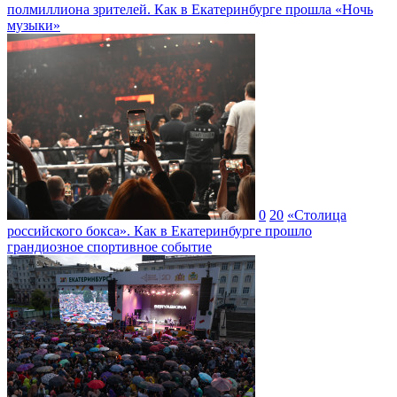
полмиллиона зрителей. Как в Екатеринбурге прошла «Ночь
музыки»
0
20
«Столица
российского бокса». Как в Екатеринбурге прошло
грандиозное спортивное событие