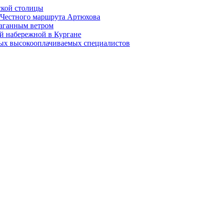
ской столицы
й Честного маршрута Артюхова
раганным ветром
й набережной в Кургане
мых высокооплачиваемых специалистов