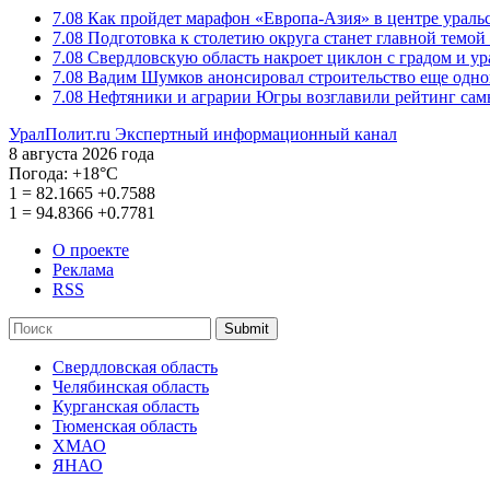
7.08
Как пройдет марафон «Европа-Азия» в центре ураль
7.08
Подготовка к столетию округа станет главной темо
7.08
Свердловскую область накроет циклон с градом и у
7.08
Вадим Шумков анонсировал строительство еще одно
7.08
Нефтяники и аграрии Югры возглавили рейтинг са
УралПолит.ru
Экспертный информационный канал
8 августа 2026 года
Погода:
+18°С
1
=
82.1665
+0.7588
1
=
94.8366
+0.7781
О проекте
Реклама
RSS
Submit
Свердловская область
Челябинская область
Курганская область
Тюменская область
ХМАО
ЯНАО