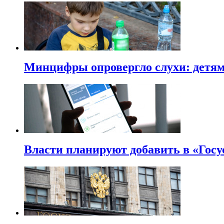
Минцифры опровергло слухи: детям 
Власти планируют добавить в «Госу