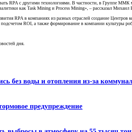
вать RPA с другими технологиями. В частности, в Группе ММК
литики как Task Mining и Process Mining», – рассказал Михаил 
азвития RPA в компаниях из разных отраслей создание Центров 
с подсчетом ROI, а также формирование в компании культуры ро
овостей дня.
ись без воды и отопления из-за коммуна
тормовое предупреждение
 выбросы в атмосферу на 55 тысяч тон