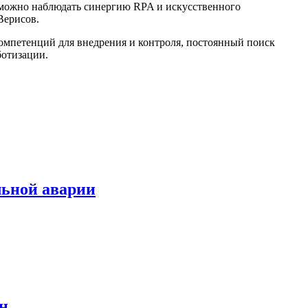
 можно наблюдать синергию RPA и искусственного
Верисов.
компетенций для внедрения и контроля, постоянный поиск
ботизации.
льной аварии
н