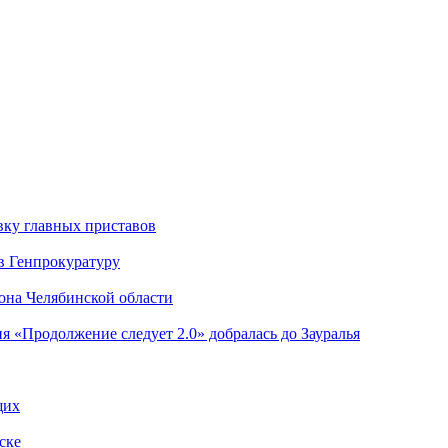
вку главных приставов
в Генпрокуратуру
она Челябинской области
я «Продолжение следует 2.0» добралась до Зауралья
щих
ске