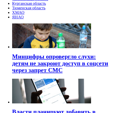
Курганская область
Тюменская область
ХМАО
ЯНАО
Минцифры опровергло слухи:
детям не закроют доступ в соцсети
через запрет СМС
Власти планируют добавить в