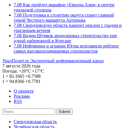
7.08
Как пройдет марафон «Европа-Азия» в центре
уральской столицы
7.08
Подготовка к столетию округа станет главной
темой Честного маршрута Артюхова
7.08
Свердловскую область накроет циклон с градом и
ураганным ветром
7.08
Вадим Шумков анонсировал строительство еще
одной набережной в Кургане
7.08
Нефтяники и аграрии Югры возглавили рейтинг
самых высокооплачиваемых специалистов
УралПолит.ru
Экспертный информационный канал
7 августа 2026 года
Погода:
+20°С
+17°С
1
=
82.1665
+0.7588
1
=
94.8366
+0.7781
О проекте
Реклама
RSS
Submit
Свердловская область
Челябинская область