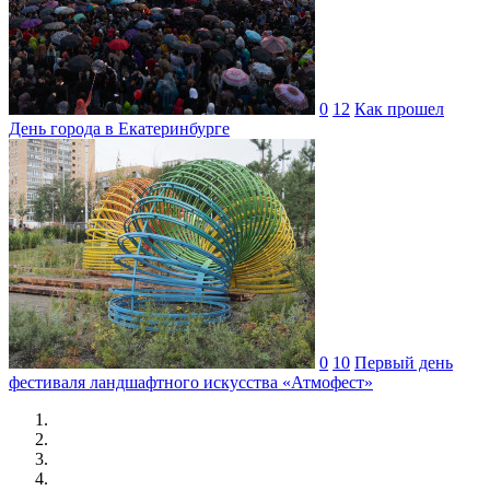
0
12
Как прошел
День города в Екатеринбурге
0
10
Первый день
фестиваля ландшафтного искусства «Атмофест»