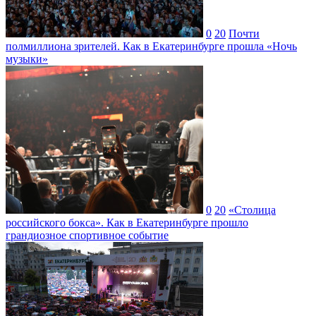
0
20
Почти
полмиллиона зрителей. Как в Екатеринбурге прошла «Ночь
музыки»
0
20
«Столица
российского бокса». Как в Екатеринбурге прошло
грандиозное спортивное событие