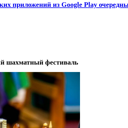
ских приложений из Google Play очеред
ий шахматный фестиваль