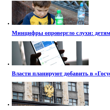
Минцифры опровергло слухи: детям 
Власти планируют добавить в «Госу