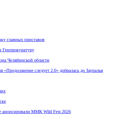
вку главных приставов
в Генпрокуратуру
она Челябинской области
я «Продолжение следует 2.0» добралась до Зауралья
щих
ске
е анонсировали ММК Wild Fest 2026