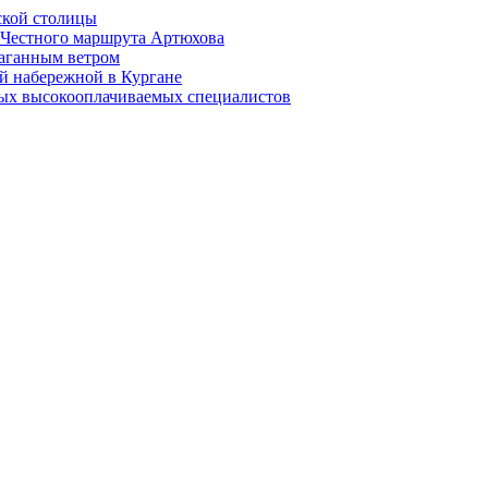
ской столицы
й Честного маршрута Артюхова
раганным ветром
й набережной в Кургане
мых высокооплачиваемых специалистов