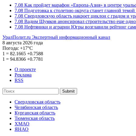
7.08
Как пройдет марафон «Европа-Азия» в центре ураль
7.08
Подготовка к столетию округа станет главной темо
7.08
Свердловскую область накроет циклон с градом и у
7.08
Вадим Шумков анонсировал строительство еще одно
7.08
Нефтяники и аграрии Югры возглавили рейтинг са
УралПолит.ru
Экспертный информационный канал
8 августа 2026 года
Погода:
+17°С
1
=
82.1665
+0.7588
1
=
94.8366
+0.7781
О проекте
Реклама
RSS
Submit
Свердловская область
Челябинская область
Курганская область
Тюменская область
ХМАО
ЯНАО