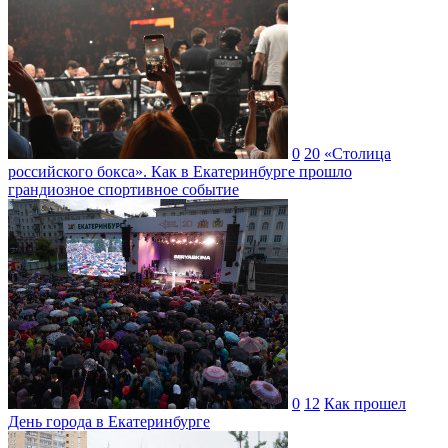
0
20
«Столица
российского бокса». Как в Екатеринбурге прошло
грандиозное спортивное событие
0
12
Как прошел
День города в Екатеринбурге