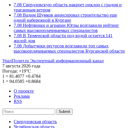
7.08
Свердловскую область накроет циклон с градом и
ураганным ветром
7.08
Вадим Шумков анонсировал строительство еще
одной набережной в Кургане
7.08
Нефтяники и аграрии Югры возглавили рейтинг
самых высокооплачиваемых специалистов
7.08
В Тюменской области под водой остается 141
жилой дом
7.08
Добытчики ресурсов возглавили топ самых
высокооплачиваемых специалистов Курганской области
УралПолит.ru
Экспертный информационный канал
7 августа 2026 года
Погода:
+19°С
1
=
81.4077
+0.4784
1
=
94.0585
+0.8684
О проекте
Реклама
RSS
Submit
Свердловская область
Челябинская область