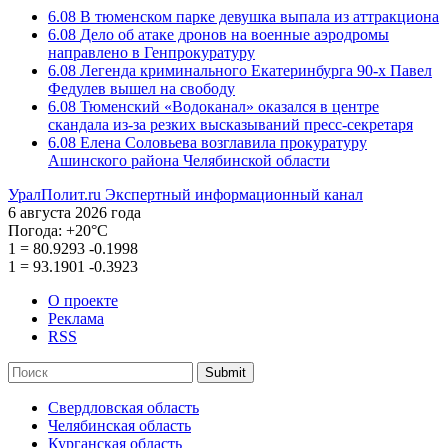
6.08
В тюменском парке девушка выпала из аттракциона
6.08
Дело об атаке дронов на военные аэродромы
направлено в Генпрокуратуру
6.08
Легенда криминального Екатеринбурга 90-х Павел
Федулев вышел на свободу
6.08
Тюменский «Водоканал» оказался в центре
скандала из-за резких высказываний пресс-секретаря
6.08
Елена Соловьева возглавила прокуратуру
Ашинского района Челябинской области
УралПолит.ru
Экспертный информационный канал
6 августа 2026 года
Погода:
+20°С
1
=
80.9293
-0.1998
1
=
93.1901
-0.3923
О проекте
Реклама
RSS
Submit
Свердловская область
Челябинская область
Курганская область