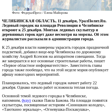
Фото: ФедералПресс / Елена Майорова
ЧЕЛЯБИНСКАЯ ОБЛАСТЬ, 11 декабря, УралПолит.Ru.
Ледовый городок на площади Революции в Челябинске
откроют к 25 декабря. Монтаж ледяных скульптур и
деревянных горок идет даже несмотря на морозы. Об этом
журналистам рассказали в администрации города.
К 25 декабря власти намерены украсить городок праздничной
подсветкой, добавил вице-мэр Челябинска по дорожному
хозяйству Андрей Ксензов на аппаратном совещании. Тогда
же завершатся и все основные строительные работы, пишет
«Первое областное информагентство». Заместитель главы
города также пообещал, что на этой неделе мэрия опубликует
афишу новогодних мероприятий.
Планировалось, что ледовый городок начнет работу 22
декабря. Однако начало работ осложнила теплая погода.
Основной темой ледового городка в Челябинске,
напомним,
будут
сказки Павла Бажова. На площади появятся
скульптуры, посвященные историям «Синюшкин колодец»,
«Таюткино зеркальце», «Огневушка-Поскакушка»,