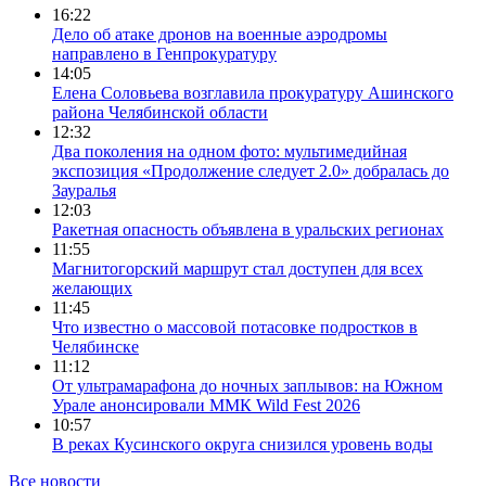
16:22
Дело об атаке дронов на военные аэродромы
направлено в Генпрокуратуру
14:05
Елена Соловьева возглавила прокуратуру Ашинского
района Челябинской области
12:32
Два поколения на одном фото: мультимедийная
экспозиция «Продолжение следует 2.0» добралась до
Зауралья
12:03
Ракетная опасность объявлена в уральских регионах
11:55
Магнитогорский маршрут стал доступен для всех
желающих
11:45
Что известно о массовой потасовке подростков в
Челябинске
11:12
От ультрамарафона до ночных заплывов: на Южном
Урале анонсировали ММК Wild Fest 2026
10:57
В реках Кусинского округа снизился уровень воды
Все новости