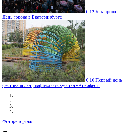
0
12
Как прошел
День города в Екатеринбурге
0
10
Первый день
фестиваля ландшафтного искусства «Атмофест»
Фоторепортаж