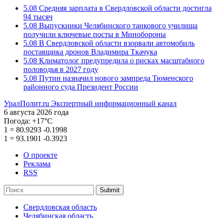
5.08
Средняя зарплата в Свердловской области достигла
94 тысяч
5.08
Выпускники Челябинского танкового училища
получили ключевые посты в Минобороны
5.08
В Свердловской области взорвали автомобиль
поставщика дронов Владимира Ткачука
5.08
Климатолог предупредила о рисках масштабного
половодья в 2027 году
5.08
Путин назначил нового зампреда Тюменского
районного суда Президент России
УралПолит.ru
Экспертный информационный канал
6 августа 2026 года
Погода:
+17°С
1
=
80.9293
-0.1998
1
=
93.1901
-0.3923
О проекте
Реклама
RSS
Submit
Свердловская область
Челябинская область