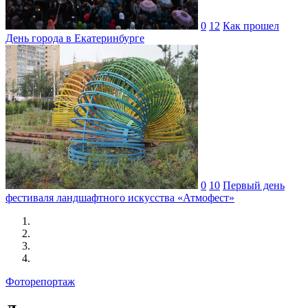
0
12
Как прошел
День города в Екатеринбурге
0
10
Первый день
фестиваля ландшафтного искусства «Атмофест»
Фоторепортаж