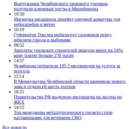
Выпускники Челябинского танкового училища
получили ключевые посты в Минобороны
10:50
Магнитка расширила линейку прочной арматуры для
небоскребов и метро
10:19
Губернатор Текслер мобилизует силовиков перед
юбилеем города и выборами
08:52
Зарплаты уральских строителей рванули вверх на 24%:
кому платят больше 270 тысяч
14:57
Челябинцы потратили 195,5 миллиардов на услуги за
полгода
12:14
В Минкультуры Челябинской области назначили нового
зама и отдали ей шесть театров
18:21
Правительство РФ выделило миллиарды на льготы по
ЖКХ
14:15
Топ-менеджеры металлургического гиганта стали
наставниками для ветеранов СВО
Все новости