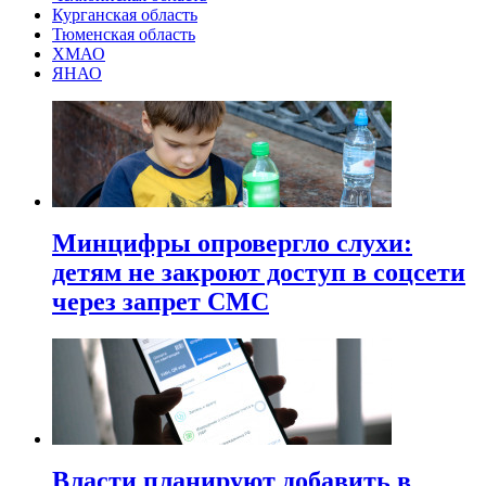
Курганская область
Тюменская область
ХМАО
ЯНАО
Минцифры опровергло слухи:
детям не закроют доступ в соцсети
через запрет СМС
Власти планируют добавить в