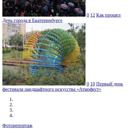
0
12
Как прошел
День города в Екатеринбурге
0
10
Первый день
фестиваля ландшафтного искусства «Атмофест»
Фоторепортаж