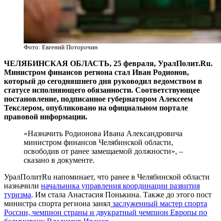
Фото: Евгений Поторочин
ЧЕЛЯБИНСКАЯ ОБЛАСТЬ, 25 февраля, УралПолит.Ru.
Министром финансов региона стал Иван Родионов,
который до сегодняшнего дня руководил ведомством в
статусе исполняющего обязанности. Соответствующее
постановление, подписанное губернатором Алексеем
Текслером, опубликовано на официальном портале
правовой информации.
«Назначить Родионова Ивана Александровича
министром финансов Челябинской области,
освободив от ранее замещаемой должности», –
сказано в документе.
УралПолитRu напоминает, что ранее в Челябинской области
назначили
начальника управления координации развития
туризма
. Им стала Анастасия Понькина. Также до этого пост
министра спорта региона занял
заслуженный мастер спорта
России, чемпион страны и двукратный чемпион Европы по