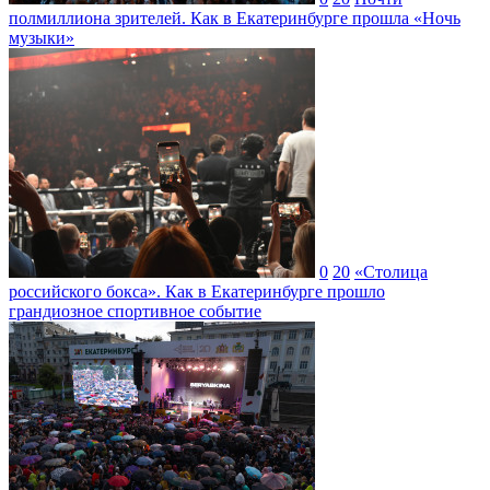
полмиллиона зрителей. Как в Екатеринбурге прошла «Ночь
музыки»
0
20
«Столица
российского бокса». Как в Екатеринбурге прошло
грандиозное спортивное событие