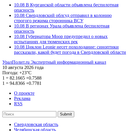
10.08
В Курганской области объявлена беспилотная
опасность
10.08
Свердловский облсуд отправил в колонию
строгого режима сторонника ВСУ
10.08
В регионах Урала объявлена беспилотная
опасность
10.08
Губернатора Моор предупредил о новых
испытаниях для тюменских рек
10.08
Циклон Leonie несет похолодание: синоптики
рассказали, какой будет погода в Свердловской области
УралПолит.ru
Экспертный информационный канал
10 августа 2026 года
Погода:
+23°С
1
=
82.1665
+0.7588
1
=
94.8366
+0.7781
О проекте
Реклама
RSS
Submit
Свердловская область
Челябинская область