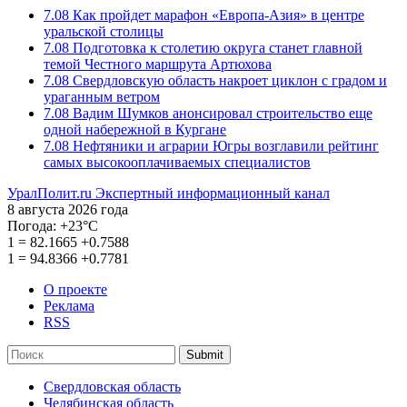
7.08
Как пройдет марафон «Европа-Азия» в центре
уральской столицы
7.08
Подготовка к столетию округа станет главной
темой Честного маршрута Артюхова
7.08
Свердловскую область накроет циклон с градом и
ураганным ветром
7.08
Вадим Шумков анонсировал строительство еще
одной набережной в Кургане
7.08
Нефтяники и аграрии Югры возглавили рейтинг
самых высокооплачиваемых специалистов
УралПолит.ru
Экспертный информационный канал
8 августа 2026 года
Погода:
+23°С
1
=
82.1665
+0.7588
1
=
94.8366
+0.7781
О проекте
Реклама
RSS
Submit
Свердловская область
Челябинская область