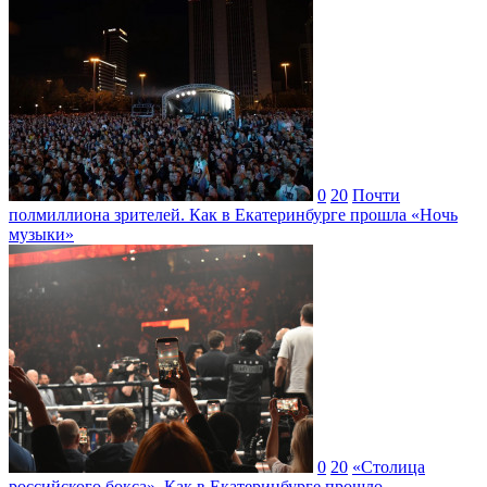
0
20
Почти
полмиллиона зрителей. Как в Екатеринбурге прошла «Ночь
музыки»
0
20
«Столица
российского бокса». Как в Екатеринбурге прошло