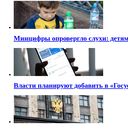
Минцифры опровергло слухи: детям 
Власти планируют добавить в «Госу