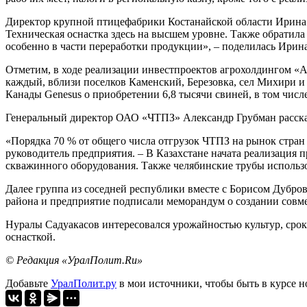
Директор крупной птицефабрики Костанайской области Ирина С
Техническая оснастка здесь на высшем уровне. Также обратила
особенно в части переработки продукции», – поделилась Ирин
Отметим, в ходе реализации инвестпроектов агрохолдингом «
каждый, вблизи поселков Каменский, Березовка, сел Михири 
Канады Genesus о приобретении 6,8 тысячи свиней, в том числе
Генеральный директор ОАО «ЧТПЗ» Александр Грубман рассказал
«Порядка 70 % от общего числа отгрузок ЧТПЗ на рынок стран 
руководитель предприятия. – В Казахстане начата реализация 
скважинного оборудования. Также челябинские трубы использ
Далее группа из соседней республики вместе с Борисом Дубро
района и предприятие подписали меморандум о создании совме
Нуралы Садуакасов интересовался урожайностью культур, срок
оснасткой.
© Редакция «УралПолит.Ru»
Добавьте
УралПолит.ру
в мои источники, чтобы быть в курсе н