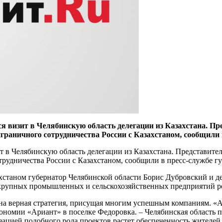
изит в Челябинскую область делегации из Казахстана. Пред
граничного сотрудничества России с Казахстаном, сообщили 
в Челябинскую область делегации из Казахстана. Представител
трудничества России с Казахстаном, сообщили в пресс-службе г
хстаном губернатор Челябинской области Борис Дубровский и де
 крупных промышленных и сельскохозяйственных предприятий р
ана верная стратегия, присущая многим успешным компаниям. «А
ономии «Ариант» в поселке Федоровка. – Челябинская область 
лизацией подобного рода проектов растет обеспеченность жител