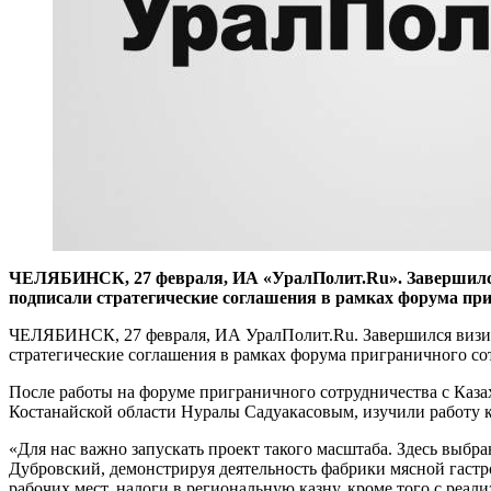
ЧЕЛЯБИНСК, 27 февраля, ИА «УралПолит.Ru». Завершился в
подписали стратегические соглашения в рамках форума при
ЧЕЛЯБИНСК, 27 февраля, ИА УралПолит.Ru. Завершился визит 
стратегические соглашения в рамках форума приграничного со
После работы на форуме приграничного сотрудничества с Каза
Костанайской области Нуралы Садуакасовым, изучили работу
«Для нас важно запускать проект такого масштаба. Здесь выбр
Дубровский, демонстрируя деятельность фабрики мясной гастр
рабочих мест, налоги в региональную казну, кроме того с реа