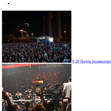
0
20
Почти полмиллион