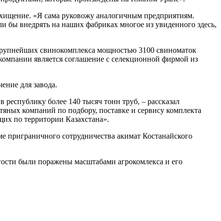
осхищение. «Я сама руковожу аналогичным предприятиям.
и бы внедрять на наших фабриках многое из увиденного здесь,
 крупнейших свинокомплекса мощностью 3100 свиноматок
компании является соглашение с селекционной фирмой из
ение для завода.
 республику более 140 тысяч тонн труб, – рассказал
тяных компаний по подбору, поставке и сервису комплекта
щих по территории Казахстана».
ме приграничного сотрудничества акимат Костанайского
 гости были поражены масштабами агрокомлекса и его