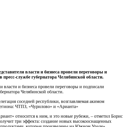
ставители власти и бизнеса провели переговоры и
в пресс-службе губернатора Челябинской области.
и власти и бизнеса провели переговоры и подписали
убернатора Челябинской области.
легация соседней республики, возглавляемая акимом
егиона: ЧТПЗ, «Чурилово» и «Арианта»
риант» относится к ним, и это новые рубежи, – отметил Борис
получит три эффекта: создание новых высокооснащенных
ей продуктами, которые произведены на Южном Урале».