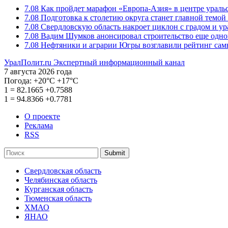
7.08
Как пройдет марафон «Европа-Азия» в центре ураль
7.08
Подготовка к столетию округа станет главной темо
7.08
Свердловскую область накроет циклон с градом и у
7.08
Вадим Шумков анонсировал строительство еще одно
7.08
Нефтяники и аграрии Югры возглавили рейтинг са
УралПолит.ru
Экспертный информационный канал
7 августа 2026 года
Погода:
+20°С
+17°С
1
=
82.1665
+0.7588
1
=
94.8366
+0.7781
О проекте
Реклама
RSS
Submit
Свердловская область
Челябинская область
Курганская область
Тюменская область
ХМАО
ЯНАО