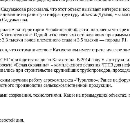
адуакасова рассказала, что этот объект вызывает интерес и в
 внимание на развитую инфраструктуру объекта. Думаю, мы могл
а Садуакасова.
Ариант» на территории Челябинской области построены четыре
и Красносельское. Одной из ключевых составляющих программы 
 3,3 тысячи голов племенного стада и 3,5 тысячи — породы F1.
, что сотрудничество с Казахстаном имеет стратегическое знач
СНГ приходится на долю Казахстана. В 2014 году мы отгрузили в
проекта «Белая скважина» – комплексного решения ЧТПЗ для неф
овались при строительстве крупнейших трубопроводов, проходя
вским изучили работу агрокомплекса «Чурилово». Ранее на фору
стного производства сельскохозяйственной продукции.
ами созревания, технологиями. Как и на предыдущих объектах,
овостей дня.