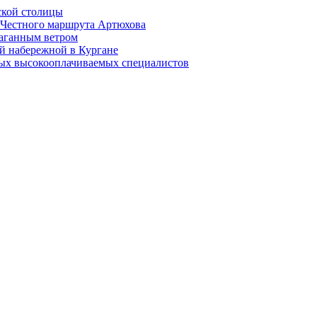
ской столицы
й Честного маршрута Артюхова
раганным ветром
й набережной в Кургане
мых высокооплачиваемых специалистов