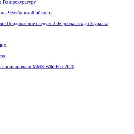
в Генпрокуратуру
она Челябинской области
я «Продолжение следует 2.0» добралась до Зауралья
щих
ске
е анонсировали ММК Wild Fest 2026