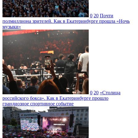
0
20
Почти
полмиллиона зрителей. Как в Екатеринбурге прошла «Ночь
музыки»
0
20
«Столица
российского бокса». Как в Екатеринбурге прошло
грандиозное спортивное событие