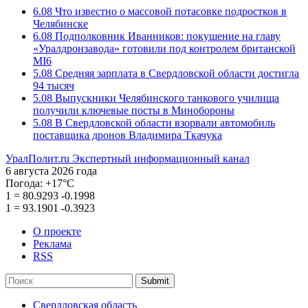
6.08
Что известно о массовой потасовке подростков в
Челябинске
6.08
Подполковник Иванников: покушение на главу
«Уралдронзавода» готовили под контролем британской
MI6
5.08
Средняя зарплата в Свердловской области достигла
94 тысяч
5.08
Выпускники Челябинского танкового училища
получили ключевые посты в Минобороны
5.08
В Свердловской области взорвали автомобиль
поставщика дронов Владимира Ткачука
УралПолит.ru
Экспертный информационный канал
6 августа 2026 года
Погода:
+17°С
1
=
80.9293
-0.1998
1
=
93.1901
-0.3923
О проекте
Реклама
RSS
Submit
Свердловская область