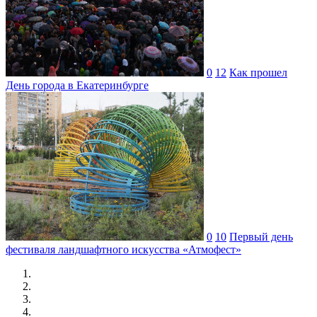
0
12
Как прошел
День города в Екатеринбурге
0
10
Первый день
фестиваля ландшафтного искусства «Атмофест»