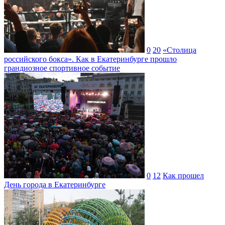
0
20
«Столица
российского бокса». Как в Екатеринбурге прошло
грандиозное спортивное событие
0
12
Как прошел
День города в Екатеринбурге