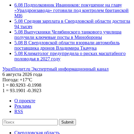
6.08
Подполковник Иванников: покушение на главу
«Уралдронзавода» готовили под контролем британской
MI6
5.08
Средняя зарплата в Свердловской области достигла
94 тысяч
5.08
Выпускники Челябинского танкового училища
получили ключевые посты в Минобороны
5.08
В Свердловской области взорвали автомобиль
поставщика дронов Владимира Ткачука
5.08
Климатолог предупредила о рисках масштабного
половодья в 2027 году
УралПолит.ru
Экспертный информационный канал
6 августа 2026 года
Погода:
+17°С
1
=
80.9293
-0.1998
1
=
93.1901
-0.3923
О проекте
Реклама
RSS
Submit
Свердловская область