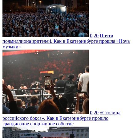
0
20
Почти
полмиллиона зрителей. Как в Екатеринбурге прошла «Ночь
музыки»
0
20
«Столица
российского бокса». Как в Екатеринбурге прошло
грандиозное спортивное событие