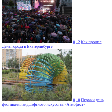
0
12
Как прошел
День города в Екатеринбурге
0
10
Первый день
фестиваля ландшафтного искусства «Атмофест»