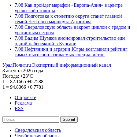
7.08
Как пройдет марафон «Европа-Азия» в центре
уральской столицы
7.08
Подготовка к столетию округа станет главной
темой Честного маршрута Артюхова
7.08
Свердловскую область накроет циклон с градом и
ураганным ветром
7.08
Вадим Шумков анонсировал строительство еще
одной набережной в Кургане
7.08
Нефтяники и аграрии Югры возглавили рейтинг
самых высокооплачиваемых специалистов
УралПолит.ru
Экспертный информационный канал
8 августа 2026 года
Погода:
+23°С
1
=
82.1665
+0.7588
1
=
94.8366
+0.7781
О проекте
Реклама
RSS
Submit
Свердловская область
Челябинская область