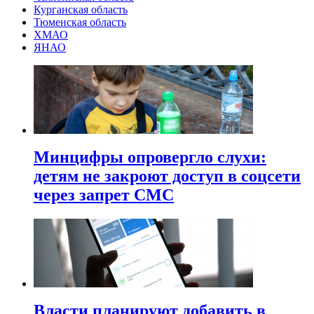
Курганская область
Тюменская область
ХМАО
ЯНАО
Минцифры опровергло слухи:
детям не закроют доступ в соцсети
через запрет СМС
Власти планируют добавить в