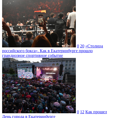
0
20
«Столица
российского бокса». Как в Екатеринбурге прошло
грандиозное спортивное событие
0
12
Как прошел
День города в Екатеринбурге