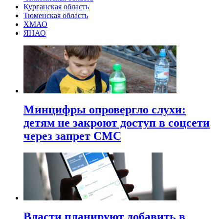
Курганская область
Тюменская область
ХМАО
ЯНАО
Минцифры опровергло слухи:
детям не закроют доступ в соцсети
через запрет СМС
Власти планируют добавить в