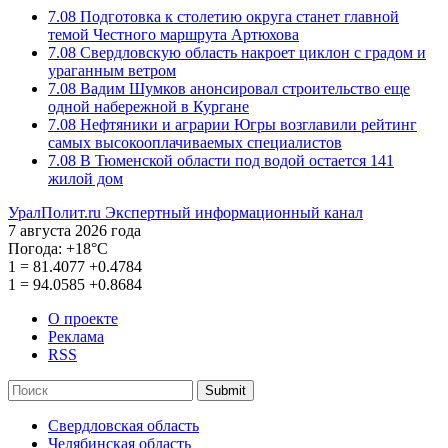
7.08
Подготовка к столетию округа станет главной
темой Честного маршрута Артюхова
7.08
Свердловскую область накроет циклон с градом и
ураганным ветром
7.08
Вадим Шумков анонсировал строительство еще
одной набережной в Кургане
7.08
Нефтяники и аграрии Югры возглавили рейтинг
самых высокооплачиваемых специалистов
7.08
В Тюменской области под водой остается 141
жилой дом
УралПолит.ru
Экспертный информационный канал
7 августа 2026 года
Погода:
+18°С
1
=
81.4077
+0.4784
1
=
94.0585
+0.8684
О проекте
Реклама
RSS
Submit
Свердловская область
Челябинская область