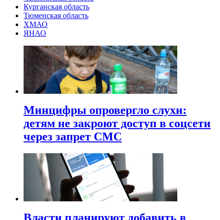
Курганская область
Тюменская область
ХМАО
ЯНАО
Минцифры опровергло слухи:
детям не закроют доступ в соцсети
через запрет СМС
Власти планируют добавить в