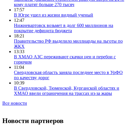
кому платят больше 270 тысяч
17:57
В Югре ушел из жизни видный ученый
12:47
Нижневартовск возьмет в долг 600 миллионов на
покрытие дефицита бюджета
18:21
Правительство РФ выделило миллиарды на льготы по
ЖКХ
13:33
В ХМАО АЗС переживают скачки цен и перебои с
горючим
11:04
Свердловская область заняла последнее место в УрФО
по качеству дорог
10:39
В Свердловской, Тюменской, Курганской областях и
ХМАО ввели ограничения на трассах из-за жары
Все новости
Новости партнеров