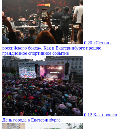
0
20
«Столица
российского бокса». Как в Екатеринбурге прошло
грандиозное спортивное событие
0
12
Как прошел
День города в Екатеринбурге