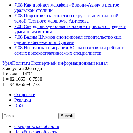
7.08
Как пройдет марафон «Европа-Азия» в центре
уральской столицы
7.08
Подготовка к столетию округа станет главной
темой Честного маршрута Артюхова
7.08
Свердловскую область накроет циклон с градом и
ураганным ветром
7.08
Вадим Шумков анонсировал строительство еще
одной набережной в Кургане
7.08
Нефтяники и аграрии Югры возглавили рейтинг
самых высокооплачиваемых специалистов
УралПолит.ru
Экспертный информационный канал
8 августа 2026 года
Погода:
+14°С
1
=
82.1665
+0.7588
1
=
94.8366
+0.7781
О проекте
Реклама
RSS
Submit
Свердловская область
Челябинская область