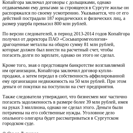
Копайгора заключал договоры с дольщиками, однако
отдаваемыми ему деньгами за строящееся в Сургуте жилье он
распоряжался по своему усмотрению. Указывается, что от его
действий пострадали 187 юридических и физических лиц, а
размер ущерба превысил 800 млн рублей.
По версии следователей, в период 2013-2014 годов Копайгора
получил от директора ПАО «Сосьвапромгеология»
драгоценные металлы на общую сумму 81 млн рублей,
которые должен был внести на расчетный счет, чтобы
погасить долги по зарплате, однако он этого не сделал.
Кроме того, зная о предстоящем банкротстве возглавляемой
им организации, Копайгора заключил договор купли-
продажи, а затем передал в собственность аффилированной
ему организации недвижимость на 50 млн рублей. При этом
деньги от покупки на поступили на счет предприятия.
Также следователи утверждают, что бизнесмен мог частично
погасить задолженность в размере более 39 млн рублей, имея
на руках 3 миллиона, однако не сделал этого. Деньги были
потрачены на его собственные нужды. Уголовное дело
опального олигарха будет рассматриваться в Сургутском
городском суде.