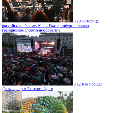
0
20
«Столица
российского бокса». Как в Екатеринбурге прошло
грандиозное спортивное событие
0
12
Как прошел
День города в Екатеринбурге