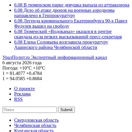
6.08
В тюменском парке девушка выпала из аттракциона
6.08
Дело об атаке дронов на военные аэродромы
направлено в Генпрокуратуру
6.08
Легенда криминального Екатеринбурга 90-х Павел
Федулев вышел на свободу
6.08
Тюменский «Водоканал» оказался в центре
скандала из-за резких высказываний пресс-секретаря
6.08
Елена Соловьева возглавила прокуратуру
Ашинского района Челябинской области
УралПолит.ru
Экспертный информационный канал
6 августа 2026 года
Погода:
+10°С
+10°С
1
=
81.4077
+0.4784
1
=
94.0585
+0.8684
О проекте
Реклама
RSS
Submit
Свердловская область
Челябинская область
Курганская область