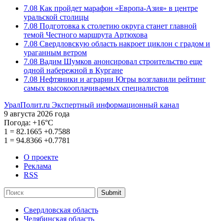
7.08
Как пройдет марафон «Европа-Азия» в центре
уральской столицы
7.08
Подготовка к столетию округа станет главной
темой Честного маршрута Артюхова
7.08
Свердловскую область накроет циклон с градом и
ураганным ветром
7.08
Вадим Шумков анонсировал строительство еще
одной набережной в Кургане
7.08
Нефтяники и аграрии Югры возглавили рейтинг
самых высокооплачиваемых специалистов
УралПолит.ru
Экспертный информационный канал
9 августа 2026 года
Погода:
+16°С
1
=
82.1665
+0.7588
1
=
94.8366
+0.7781
О проекте
Реклама
RSS
Submit
Свердловская область
Челябинская область