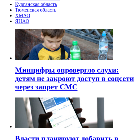
Курганская область
Тюменская область
ХМАО
ЯНАО
Минцифры опровергло слухи:
детям не закроют доступ в соцсети
через запрет СМС
Власти планируют добавить в