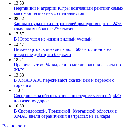
13:53
Нефтяники и аграрии Югры возглавили рейтинг самых
высокооплачиваемых специалистов
08:52
Зарплаты уральских строителей рванули вверх на 24%:
кому платят больше 270 тысяч
17:57
В Югре ушел из жизни видный ученый
12:47
Нижневартовск возьмет в долг 600 миллионов на
покрытие дефицита бюджета
18:21
Правительство РФ выделило миллиарды на льготы по
ЖКХ
13:33
В ХМАО АЗС переживают скачки цен и перебои с
горючим
11:04
Свердловская область заняла последнее место в УрФО
по качеству дорог
10:39
В Свердловской, Тюменской, Курганской областях и
ХМАО ввели ограничения на трассах из-за жары
Все новости