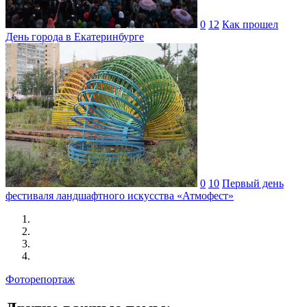
0
12
Как прошел
День города в Екатеринбурге
0
10
Первый день
фестиваля ландшафтного искусства «Атмофест»
Фоторепортаж