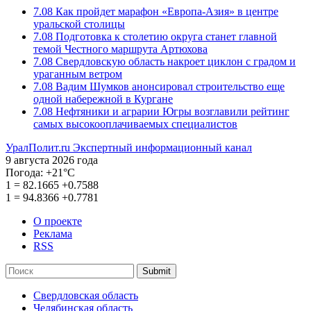
7.08
Как пройдет марафон «Европа-Азия» в центре
уральской столицы
7.08
Подготовка к столетию округа станет главной
темой Честного маршрута Артюхова
7.08
Свердловскую область накроет циклон с градом и
ураганным ветром
7.08
Вадим Шумков анонсировал строительство еще
одной набережной в Кургане
7.08
Нефтяники и аграрии Югры возглавили рейтинг
самых высокооплачиваемых специалистов
УралПолит.ru
Экспертный информационный канал
9 августа 2026 года
Погода:
+21°С
1
=
82.1665
+0.7588
1
=
94.8366
+0.7781
О проекте
Реклама
RSS
Submit
Свердловская область
Челябинская область