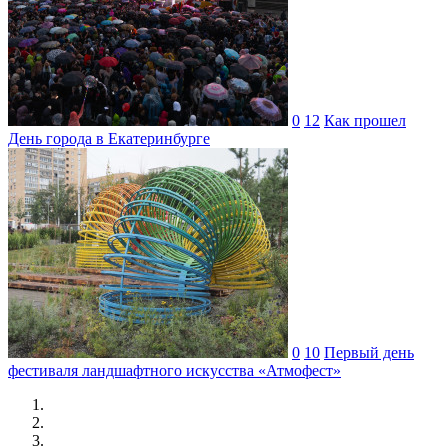
0
12
Как прошел
День города в Екатеринбурге
0
10
Первый день
фестиваля ландшафтного искусства «Атмофест»