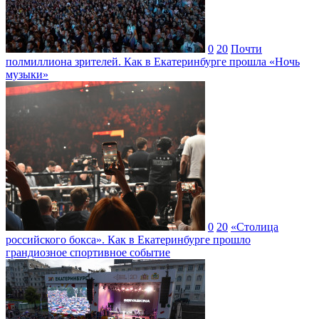
0
20
Почти
полмиллиона зрителей. Как в Екатеринбурге прошла «Ночь
музыки»
0
20
«Столица
российского бокса». Как в Екатеринбурге прошло
грандиозное спортивное событие