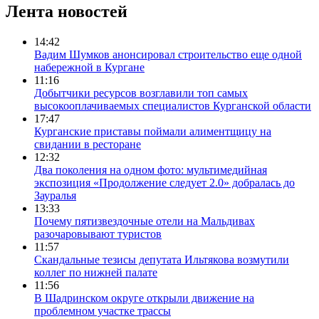
Лента новостей
14:42
Вадим Шумков анонсировал строительство еще одной
набережной в Кургане
11:16
Добытчики ресурсов возглавили топ самых
высокооплачиваемых специалистов Курганской области
17:47
Курганские приставы поймали алиментщицу на
свидании в ресторане
12:32
Два поколения на одном фото: мультимедийная
экспозиция «Продолжение следует 2.0» добралась до
Зауралья
13:33
Почему пятизвездочные отели на Мальдивах
разочаровывают туристов
11:57
Скандальные тезисы депутата Ильтякова возмутили
коллег по нижней палате
11:56
В Шадринском округе открыли движение на
проблемном участке трассы