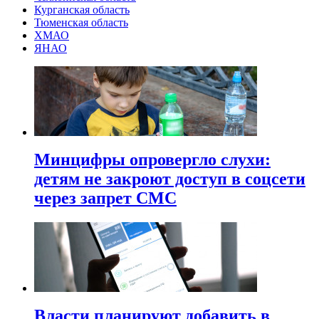
Курганская область
Тюменская область
ХМАО
ЯНАО
Минцифры опровергло слухи:
детям не закроют доступ в соцсети
через запрет СМС
Власти планируют добавить в