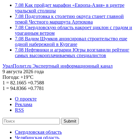
7.08
Как пройдет марафон «Европа-Азия» в центре
уральской столицы
7.08
Подготовка к столетию округа станет главной
темой Честного маршрута Артюхова
7.08
Свердловскую область накроет циклон с градом и
ураганным ветром
7.08
Вадим Шумков анонсировал строительство еще
одной набережной в Кургане
7.08
Нефтяники и аграрии Югры возглавили рейтинг
самых высокооплачиваемых специалистов
УралПолит.ru
Экспертный информационный канал
9 августа 2026 года
Погода:
+19°С
1
=
82.1665
+0.7588
1
=
94.8366
+0.7781
О проекте
Реклама
RSS
Submit
Свердловская область
Челябинская область