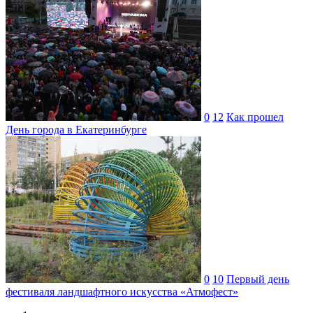
0
12
Как прошел
День города в Екатеринбурге
0
10
Первый день
фестиваля ландшафтного искусства «Атмофест»