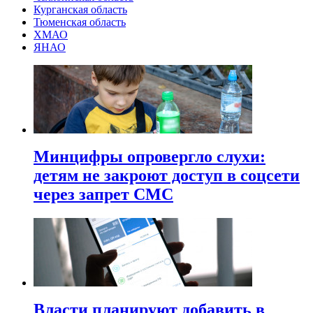
Курганская область
Тюменская область
ХМАО
ЯНАО
Минцифры опровергло слухи:
детям не закроют доступ в соцсети
через запрет СМС
Власти планируют добавить в