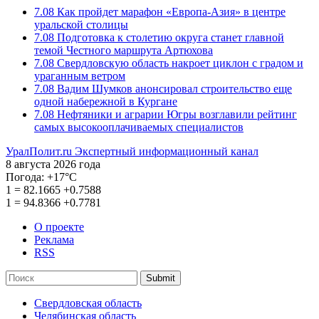
7.08
Как пройдет марафон «Европа-Азия» в центре
уральской столицы
7.08
Подготовка к столетию округа станет главной
темой Честного маршрута Артюхова
7.08
Свердловскую область накроет циклон с градом и
ураганным ветром
7.08
Вадим Шумков анонсировал строительство еще
одной набережной в Кургане
7.08
Нефтяники и аграрии Югры возглавили рейтинг
самых высокооплачиваемых специалистов
УралПолит.ru
Экспертный информационный канал
8 августа 2026 года
Погода:
+17°С
1
=
82.1665
+0.7588
1
=
94.8366
+0.7781
О проекте
Реклама
RSS
Submit
Свердловская область
Челябинская область