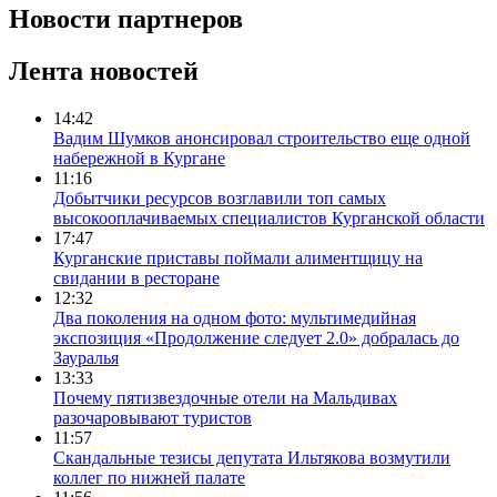
Новости партнеров
Лента новостей
14:42
Вадим Шумков анонсировал строительство еще одной
набережной в Кургане
11:16
Добытчики ресурсов возглавили топ самых
высокооплачиваемых специалистов Курганской области
17:47
Курганские приставы поймали алиментщицу на
свидании в ресторане
12:32
Два поколения на одном фото: мультимедийная
экспозиция «Продолжение следует 2.0» добралась до
Зауралья
13:33
Почему пятизвездочные отели на Мальдивах
разочаровывают туристов
11:57
Скандальные тезисы депутата Ильтякова возмутили
коллег по нижней палате