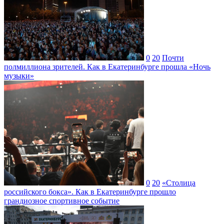
0
20
Почти
полмиллиона зрителей. Как в Екатеринбурге прошла «Ночь
музыки»
0
20
«Столица
российского бокса». Как в Екатеринбурге прошло
грандиозное спортивное событие