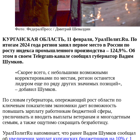
Фото: ФедералПресс / Дмитрий Шевалдин
КУРГАНСКАЯ ОБЛАСТЬ, 11 февраля, УралПолит.Ru. По
итогам 2024 года регион занял первое место в России по
росту индекса промышленного производства – 124,9%. Об
этом в своем Telegram-канале сообщил губернатор Вадим
Шумков.
«Скорее всего, с небольшими возможными
корректировками по местам, регион останется
лидером еще по ряду других значимых позиций»,
– добавил Шумков.
По словам губернатора, опережающий рост области по
ключевым показателям экономики дает возможность
повышать зарплату работникам бюджетной сферы,
увеличивать и вводить выплаты ветеранам и многодетным
семьям, а также ощутимо сокращать безработицу.
УралПолитRu напоминает, что ранее Вадим Шумков сообщал
об
увеличении зарплат курганских бюджетников на 10% с 1