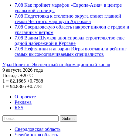
7.08
Как пройдет марафон «Европа-Азия» в центре
уральской столицы
7.08
Подготовка к столетию округа станет главной
темой Честного маршрута Артюхова
7.08
Свердловскую область накроет циклон с градом и
ураганным ветром
7.08
Вадим Шумков анонсировал строительство еще
одной набережной в Кургане
7.08
Нефтяники и аграрии Югры возглавили рейтинг
самых высокооплачиваемых специалистов
УралПолит.ru
Экспертный информационный канал
9 августа 2026 года
Погода:
+20°С
1
=
82.1665
+0.7588
1
=
94.8366
+0.7781
О проекте
Реклама
RSS
Submit
Свердловская область
Челябинская область