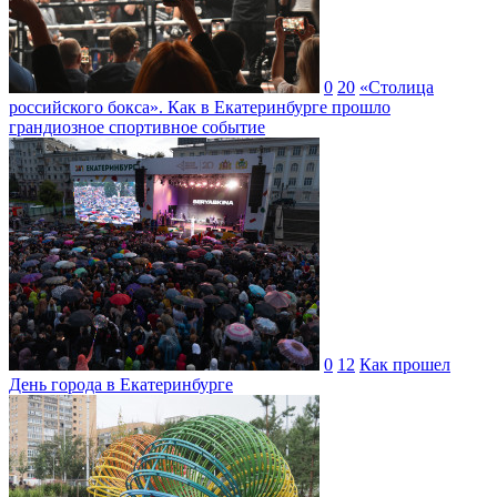
0
20
«Столица
российского бокса». Как в Екатеринбурге прошло
грандиозное спортивное событие
0
12
Как прошел
День города в Екатеринбурге