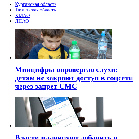
Курганская область
Тюменская область
ХМАО
ЯНАО
Минцифры опровергло слухи:
детям не закроют доступ в соцсети
через запрет СМС
Власти планируют добавить в