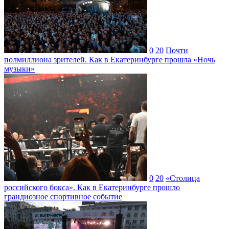
0
20
Почти
полмиллиона зрителей. Как в Екатеринбурге прошла «Ночь
музыки»
0
20
«Столица
российского бокса». Как в Екатеринбурге прошло
грандиозное спортивное событие