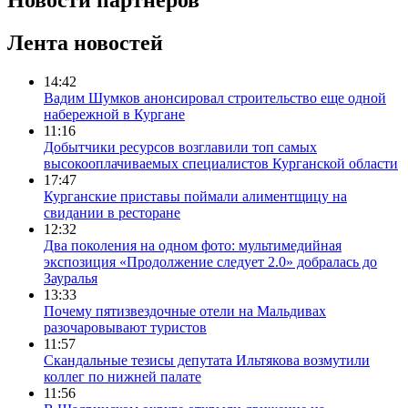
Новости партнеров
Лента новостей
14:42
Вадим Шумков анонсировал строительство еще одной
набережной в Кургане
11:16
Добытчики ресурсов возглавили топ самых
высокооплачиваемых специалистов Курганской области
17:47
Курганские приставы поймали алиментщицу на
свидании в ресторане
12:32
Два поколения на одном фото: мультимедийная
экспозиция «Продолжение следует 2.0» добралась до
Зауралья
13:33
Почему пятизвездочные отели на Мальдивах
разочаровывают туристов
11:57
Скандальные тезисы депутата Ильтякова возмутили
коллег по нижней палате
11:56