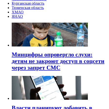
Курганская область
Тюменская область
ХМАО
ЯНАО
Минцифры опровергло слухи:
детям не закроют доступ в соцсети
через запрет СМС
Власти планируют добавить в