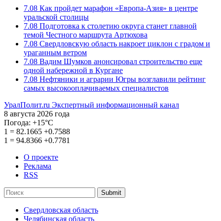
7.08
Как пройдет марафон «Европа-Азия» в центре
уральской столицы
7.08
Подготовка к столетию округа станет главной
темой Честного маршрута Артюхова
7.08
Свердловскую область накроет циклон с градом и
ураганным ветром
7.08
Вадим Шумков анонсировал строительство еще
одной набережной в Кургане
7.08
Нефтяники и аграрии Югры возглавили рейтинг
самых высокооплачиваемых специалистов
УралПолит.ru
Экспертный информационный канал
8 августа 2026 года
Погода:
+15°С
1
=
82.1665
+0.7588
1
=
94.8366
+0.7781
О проекте
Реклама
RSS
Submit
Свердловская область
Челябинская область