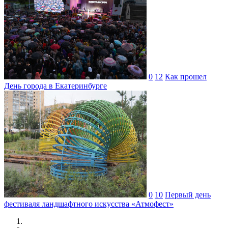
0
12
Как прошел
День города в Екатеринбурге
0
10
Первый день
фестиваля ландшафтного искусства «Атмофест»