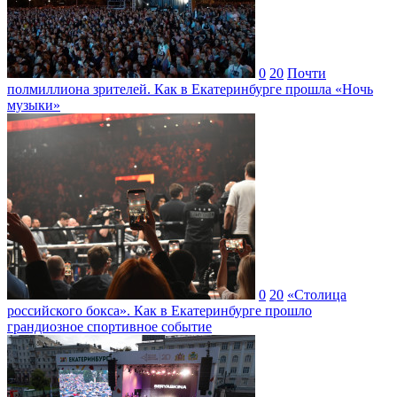
0
20
Почти
полмиллиона зрителей. Как в Екатеринбурге прошла «Ночь
музыки»
0
20
«Столица
российского бокса». Как в Екатеринбурге прошло
грандиозное спортивное событие