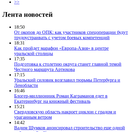
>>
Лента новостей
18:50
От окопов до ОПК: как участников спецоперации будут
трудоустраивать с учетом боевых компетенций
18:31
Как пройдет марафон «Европа-Азия» в центре
уральской столицы
17:35
Подготовка к столетию округа станет главной темой
Честного маршрута Артюхова
17:15
Уральский силовик возглавил тюрьмы Петербурга и
Ленобласти
16:46
Блогер-миллионник Роман Каграманов едет в
Екатеринбург на книжный фестиваль
15:21
Свердловскую область накроет циклон с градом и
ураганным ветром
14:42
Вадим Шумков анонсировал строительство еще одной