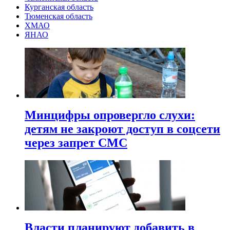
Курганская область
Тюменская область
ХМАО
ЯНАО
Минцифры опровергло слухи:
детям не закроют доступ в соцсети
через запрет СМС
Власти планируют добавить в