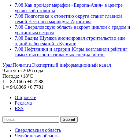
7.08
Как пройдет марафон «Европа-Азия» в центре
уральской столицы
7.08
Подготовка к столетию округа станет главной
темой Честного маршрута Артюхова
7.08
Свердловскую область накроет циклон с градом и
ураганным ветром
7.08
Вадим Шумков анонсировал строительство еще
одной набережной в Кургане
7.08
Нефтяники и аграрии Югры возглавили рейтинг
самых высокооплачиваемых специалистов
УралПолит.ru
Экспертный информационный канал
9 августа 2026 года
Погода:
+18°С
1
=
82.1665
+0.7588
1
=
94.8366
+0.7781
О проекте
Реклама
RSS
Submit
Свердловская область
Челябинская область