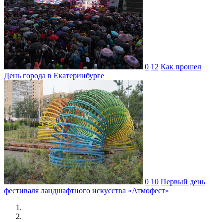
0
12
Как прошел
День города в Екатеринбурге
0
10
Первый день
фестиваля ландшафтного искусства «Атмофест»