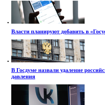
Власти планируют добавить в «Госу
В Госдуме назвали удаление россий
давления