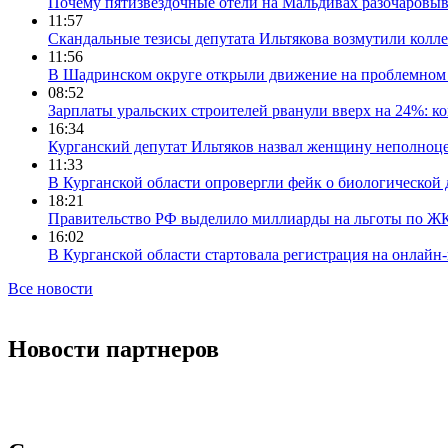
Почему пятизвездочные отели на Мальдивах разочаровы
11:57
Скандальные тезисы депутата Ильтякова возмутили колле
11:56
В Шадринском округе открыли движение на проблемном 
08:52
Зарплаты уральских строителей рванули вверх на 24%: ко
16:34
Курганский депутат Ильтяков назвал женщину неполноце
11:33
В Курганской области опровергли фейк о биологической 
18:21
Правительство РФ выделило миллиарды на льготы по Ж
16:02
В Курганской области стартовала регистрация на онлайн
Все новости
Новости партнеров