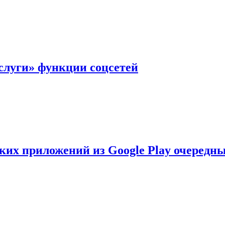
слуги» функции соцсетей
ских приложений из Google Play очеред