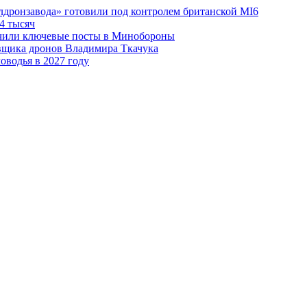
лдронзавода» готовили под контролем британской MI6
4 тысяч
чили ключевые посты в Минобороны
авщика дронов Владимира Ткачука
оводья в 2027 году