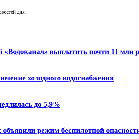
овостей дня.
 «Водоканал» выплатить почти 11 млн р
лючение холодного водоснабжения
медлилась до 5,9%
х объявили режим беспилотной опасност