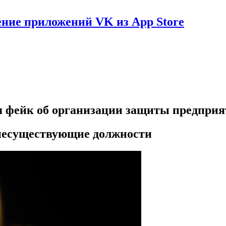
ение приложений VK из App Store
ся фейк об организации защиты предпри
несуществующие должности