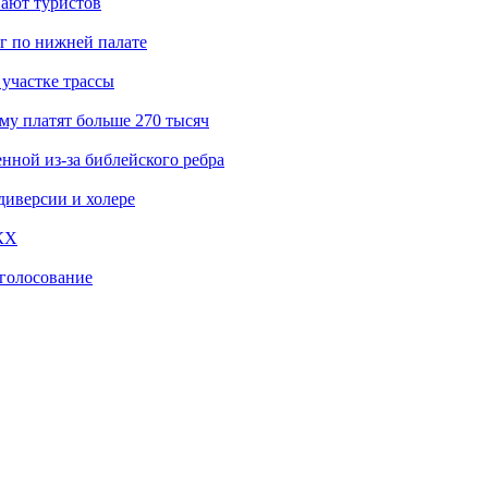
вают туристов
г по нижней палате
участке трассы
му платят больше 270 тысяч
нной из-за библейского ребра
диверсии и холере
КХ
‑голосование