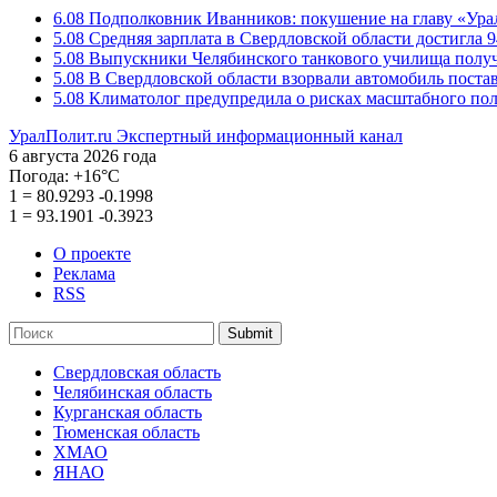
6.08
Подполковник Иванников: покушение на главу «Ура
5.08
Средняя зарплата в Свердловской области достигла 9
5.08
Выпускники Челябинского танкового училища полу
5.08
В Свердловской области взорвали автомобиль пост
5.08
Климатолог предупредила о рисках масштабного пол
УралПолит.ru
Экспертный информационный канал
6 августа 2026 года
Погода:
+16°С
1
=
80.9293
-0.1998
1
=
93.1901
-0.3923
О проекте
Реклама
RSS
Submit
Свердловская область
Челябинская область
Курганская область
Тюменская область
ХМАО
ЯНАО