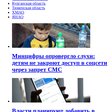
Курганская область
Тюменская область
ХМАО
ЯНАО
Минцифры опровергло слухи:
детям не закроют доступ в соцсети
через запрет СМС
Власти планируют добавить в