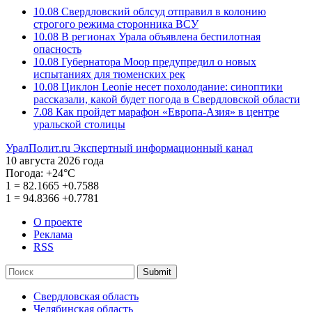
10.08
Свердловский облсуд отправил в колонию
строгого режима сторонника ВСУ
10.08
В регионах Урала объявлена беспилотная
опасность
10.08
Губернатора Моор предупредил о новых
испытаниях для тюменских рек
10.08
Циклон Leonie несет похолодание: синоптики
рассказали, какой будет погода в Свердловской области
7.08
Как пройдет марафон «Европа-Азия» в центре
уральской столицы
УралПолит.ru
Экспертный информационный канал
10 августа 2026 года
Погода:
+24°С
1
=
82.1665
+0.7588
1
=
94.8366
+0.7781
О проекте
Реклама
RSS
Submit
Свердловская область
Челябинская область