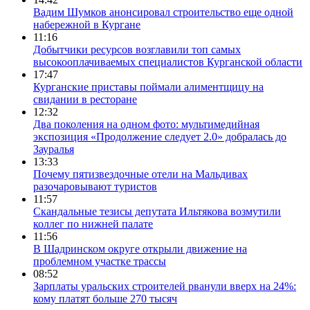
Вадим Шумков анонсировал строительство еще одной
набережной в Кургане
11:16
Добытчики ресурсов возглавили топ самых
высокооплачиваемых специалистов Курганской области
17:47
Курганские приставы поймали алиментщицу на
свидании в ресторане
12:32
Два поколения на одном фото: мультимедийная
экспозиция «Продолжение следует 2.0» добралась до
Зауралья
13:33
Почему пятизвездочные отели на Мальдивах
разочаровывают туристов
11:57
Скандальные тезисы депутата Ильтякова возмутили
коллег по нижней палате
11:56
В Шадринском округе открыли движение на
проблемном участке трассы
08:52
Зарплаты уральских строителей рванули вверх на 24%:
кому платят больше 270 тысяч