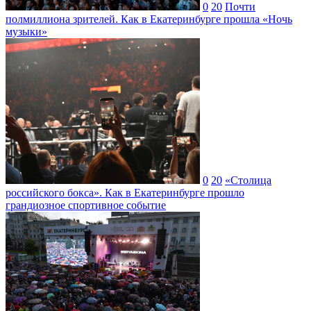
0
20
Почти
полмиллиона зрителей. Как в Екатеринбурге прошла «Ночь
музыки»
0
20
«Столица
российского бокса». Как в Екатеринбурге прошло
грандиозное спортивное событие