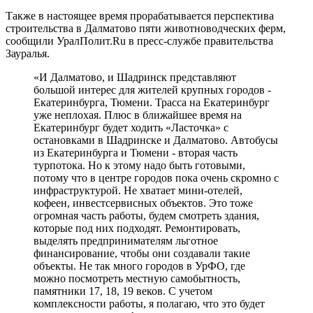
Также в настоящее время прорабатывается перспектива
строительства в Далматово пяти животноводческих ферм,
сообщили УралПолит.Ru в пресс-службе правительства
Зауралья.
«И Далматово, и Шадринск представляют
большой интерес для жителей крупных городов -
Екатеринбурга, Тюмени. Трасса на Екатеринбург
уже неплохая. Плюс в ближайшее время на
Екатеринбург будет ходить «Ласточка» с
остановками в Шадринске и Далматово. Автобусы
из Екатеринбурга и Тюмени - вторая часть
турпотока. Но к этому надо быть готовыми,
потому что в центре городов пока очень скромно с
инфраструктурой. Не хватает мини-отелей,
кофеен, инвестсервисных объектов. Это тоже
огромная часть работы, будем смотреть здания,
которые под них подходят. Ремонтировать,
выделять предпринимателям льготное
финансирование, чтобы они создавали такие
объекты. Не так много городов в УрФО, где
можно посмотреть местную самобытность,
памятники 17, 18, 19 веков. С учетом
комплексности работы, я полагаю, что это будет