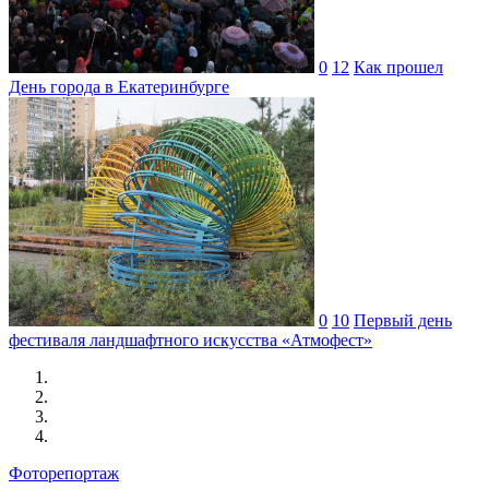
0
12
Как прошел
День города в Екатеринбурге
0
10
Первый день
фестиваля ландшафтного искусства «Атмофест»
Фоторепортаж