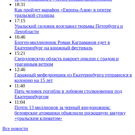
18:31
Как пройдет марафон «Европа-Азия» в центре
уральской столицы
17:15
Уральский силовик возглавил тюрьмы Петербурга и
Ленобласти
16:46
Блогер-миллионник Роман Каграманов едет в
Екатеринбург на книжный фестиваль
15:21
Свердловскую область накроет циклон с градом и
ураганным ветром
12:46
Гаражный мефедронщик из Екатеринбурга отправился в
колонию на 15 лет
11:40
Пять человек погибли в лобовом столкновении под
Екатеринбургом
11:04
Почти 13 миллионов за черный внедорожник:
белоярские атомщики объяснили роскошную закупку
«уральским климатом»
Все новости