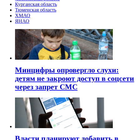
Курганская область
Тюменская область
ХМАО
ЯНАО
Минцифры опровергло слухи:
детям не закроют доступ в соцсети
через запрет СМС
Власти планируют добавить в