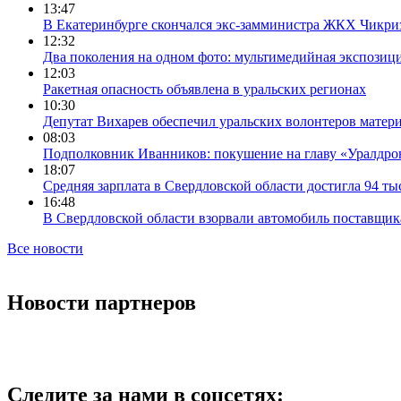
13:47
В Екатеринбурге скончался экс-замминистра ЖКХ Чикри
12:32
Два поколения на одном фото: мультимедийная экспозици
12:03
Ракетная опасность объявлена в уральских регионах
10:30
Депутат Вихарев обеспечил уральских волонтеров мате
08:03
Подполковник Иванников: покушение на главу «Уралдрон
18:07
Средняя зарплата в Свердловской области достигла 94 ты
16:48
В Свердловской области взорвали автомобиль поставщик
Все новости
Новости партнеров
Следите за нами в соцсетях: