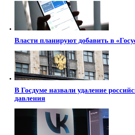
Власти планируют добавить в «Госу
В Госдуме назвали удаление россий
давления