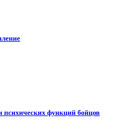
пление
ки психических функций бойцов