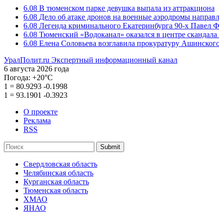
6.08
В тюменском парке девушка выпала из аттракциона
6.08
Дело об атаке дронов на военные аэродромы направ
6.08
Легенда криминального Екатеринбурга 90-х Павел Ф
6.08
Тюменский «Водоканал» оказался в центре скандала 
6.08
Елена Соловьева возглавила прокуратуру Ашинского
УралПолит.ru
Экспертный информационный канал
6 августа 2026 года
Погода:
+20°С
1
=
80.9293
-0.1998
1
=
93.1901
-0.3923
О проекте
Реклама
RSS
Submit
Свердловская область
Челябинская область
Курганская область
Тюменская область
ХМАО
ЯНАО