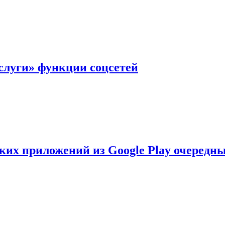
слуги» функции соцсетей
ских приложений из Google Play очеред