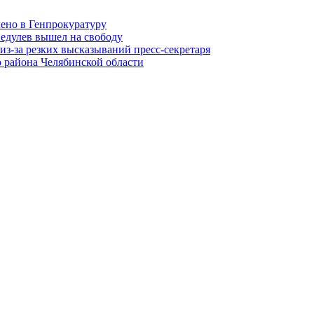
лено в Генпрокуратуру
едулев вышел на свободу
из-за резких высказываний пресс-секретаря
 района Челябинской области