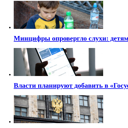
Минцифры опровергло слухи: детям 
Власти планируют добавить в «Госу