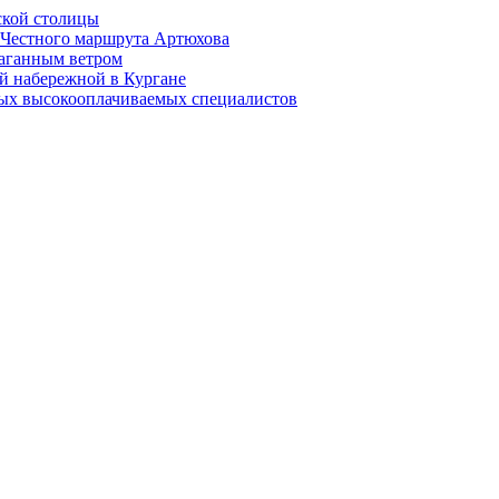
ской столицы
й Честного маршрута Артюхова
раганным ветром
й набережной в Кургане
мых высокооплачиваемых специалистов