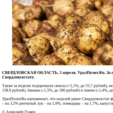
СВЕРДЛОВСКАЯ ОБЛАСТЬ, 3 апреля, УралПолит.Ru. За прош
Свердловскстате.
Также за неделю подорожали свекла (+2,1%, до 55,7 рублей), мо
158,9 рублей), бананы (-1,5%, до 186 рублей) и пшено (-1,4%, до
УралПолитRu напоминает, что неделей ранее Свердловскстат 
– на 3,5% репчатый лук – на 1,9%, помидоры – на 1,7%, капуста
© Александр Гуляев