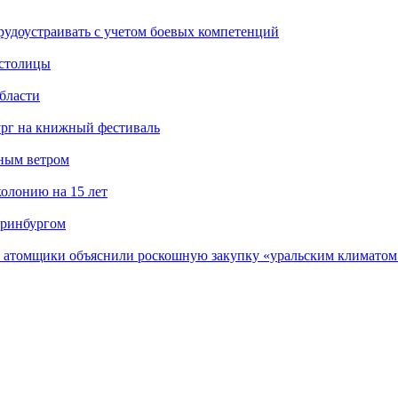
рудоустраивать с учетом боевых компетенций
 столицы
бласти
ург на книжный фестиваль
нным ветром
олонию на 15 лет
еринбургом
е атомщики объяснили роскошную закупку «уральским климатом