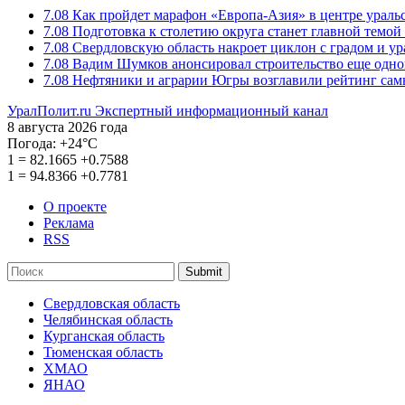
7.08
Как пройдет марафон «Европа-Азия» в центре ураль
7.08
Подготовка к столетию округа станет главной темо
7.08
Свердловскую область накроет циклон с градом и у
7.08
Вадим Шумков анонсировал строительство еще одно
7.08
Нефтяники и аграрии Югры возглавили рейтинг са
УралПолит.ru
Экспертный информационный канал
8 августа 2026 года
Погода:
+24°С
1
=
82.1665
+0.7588
1
=
94.8366
+0.7781
О проекте
Реклама
RSS
Submit
Свердловская область
Челябинская область
Курганская область
Тюменская область
ХМАО
ЯНАО