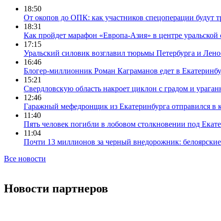
18:50
От окопов до ОПК: как участников спецоперации будут т
18:31
Как пройдет марафон «Европа-Азия» в центре уральской
17:15
Уральский силовик возглавил тюрьмы Петербурга и Лено
16:46
Блогер-миллионник Роман Каграманов едет в Екатеринб
15:21
Свердловскую область накроет циклон с градом и урага
12:46
Гаражный мефедронщик из Екатеринбурга отправился в к
11:40
Пять человек погибли в лобовом столкновении под Екат
11:04
Почти 13 миллионов за черный внедорожник: белоярски
Все новости
Новости партнеров