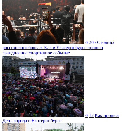
0
20
«Столица
российского бокса». Как в Екатеринбурге прошло
грандиозное спортивное событие
0
12
Как прошел
День города в Екатеринбурге