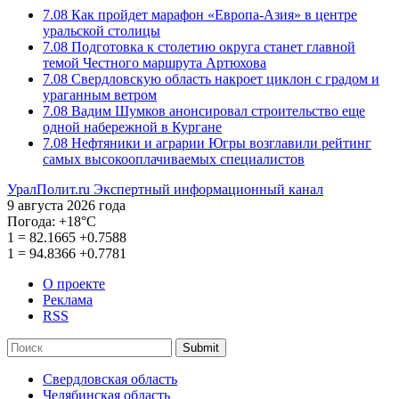
7.08
Как пройдет марафон «Европа-Азия» в центре
уральской столицы
7.08
Подготовка к столетию округа станет главной
темой Честного маршрута Артюхова
7.08
Свердловскую область накроет циклон с градом и
ураганным ветром
7.08
Вадим Шумков анонсировал строительство еще
одной набережной в Кургане
7.08
Нефтяники и аграрии Югры возглавили рейтинг
самых высокооплачиваемых специалистов
УралПолит.ru
Экспертный информационный канал
9 августа 2026 года
Погода:
+18°С
1
=
82.1665
+0.7588
1
=
94.8366
+0.7781
О проекте
Реклама
RSS
Submit
Свердловская область
Челябинская область