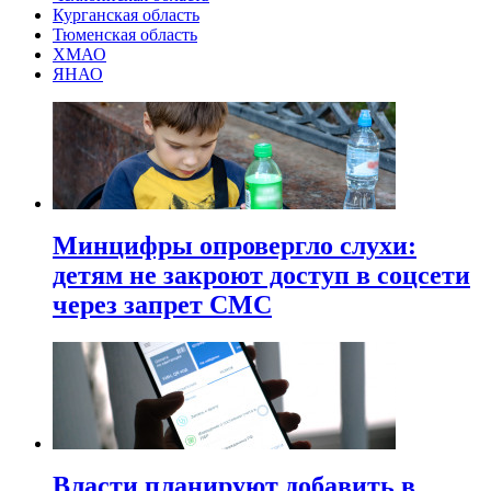
Курганская область
Тюменская область
ХМАО
ЯНАО
Минцифры опровергло слухи:
детям не закроют доступ в соцсети
через запрет СМС
Власти планируют добавить в