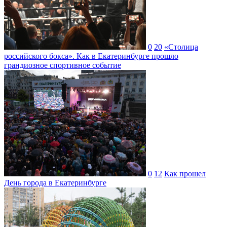
0
20
«Столица
российского бокса». Как в Екатеринбурге прошло
грандиозное спортивное событие
0
12
Как прошел
День города в Екатеринбурге