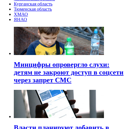
Курганская область
Тюменская область
ХМАО
ЯНАО
Минцифры опровергло слухи:
детям не закроют доступ в соцсети
через запрет СМС
Власти планируют добавить в