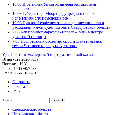
10.08
В регионах Урала объявлена беспилотная
опасность
10.08
Губернатора Моор предупредил о новых
испытаниях для тюменских рек
10.08
Циклон Leonie несет похолодание: синоптики
рассказали, какой будет погода в Свердловской области
7.08
Как пройдет марафон «Европа-Азия» в центре
уральской столицы
7.08
Подготовка к столетию округа станет главной
темой Честного маршрута Артюхова
УралПолит.ru
Экспертный информационный канал
10 августа 2026 года
Погода:
+19°С
1
=
82.1665
+0.7588
1
=
94.8366
+0.7781
О проекте
Реклама
RSS
Submit
Свердловская область
Челябинская область