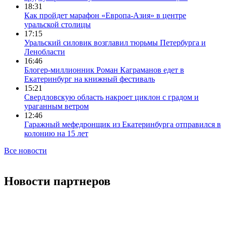
18:31
Как пройдет марафон «Европа-Азия» в центре
уральской столицы
17:15
Уральский силовик возглавил тюрьмы Петербурга и
Ленобласти
16:46
Блогер-миллионник Роман Каграманов едет в
Екатеринбург на книжный фестиваль
15:21
Свердловскую область накроет циклон с градом и
ураганным ветром
12:46
Гаражный мефедронщик из Екатеринбурга отправился в
колонию на 15 лет
Все новости
Новости партнеров