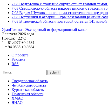
7.08
Подготовка к столетию округа станет главной темо
7.08
Свердловскую область накроет циклон с градом и у
7.08
Вадим Шумков анонсировал строительство еще одно
7.08
Нефтяники и аграрии Югры возглавили рейтинг са
7.08
В Тюменской области под водой остается 141 жилой
УралПолит.ru
Экспертный информационный канал
7 августа 2026 года
Погода:
+22°С
1
=
81.4077
+0.4784
1
=
94.0585
+0.8684
О проекте
Реклама
RSS
Submit
Свердловская область
Челябинская область
Курганская область
Тюменская область
ХМАО
ЯНАО