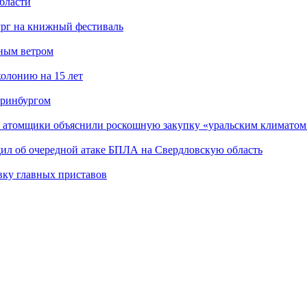
бласти
ург на книжный фестиваль
нным ветром
олонию на 15 лет
еринбургом
е атомщики объяснили роскошную закупку «уральским климатом
щил об очередной атаке БПЛА на Свердловскую область
вку главных приставов