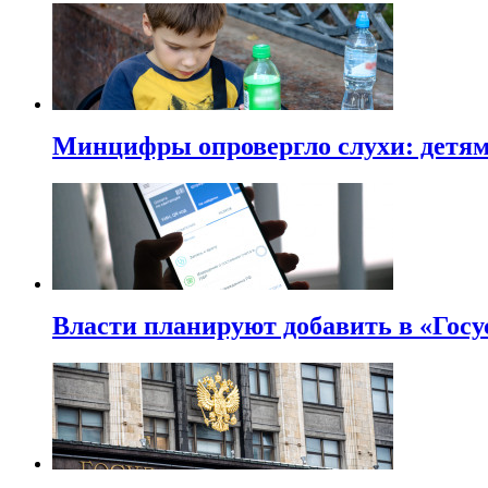
Минцифры опровергло слухи: детям 
Власти планируют добавить в «Госу