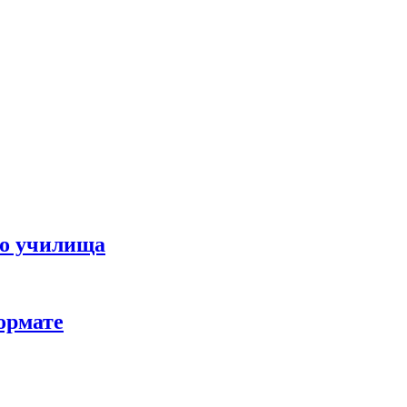
го училища
ормате