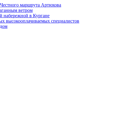
й Честного маршрута Артюхова
раганным ветром
й набережной в Кургане
мых высокооплачиваемых специалистов
 дом