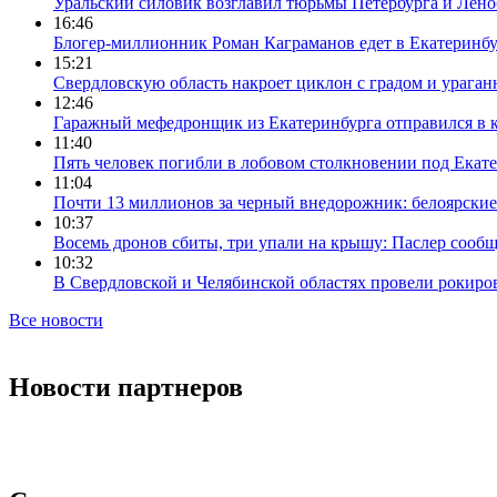
Уральский силовик возглавил тюрьмы Петербурга и Лено
16:46
Блогер-миллионник Роман Каграманов едет в Екатеринб
15:21
Свердловскую область накроет циклон с градом и урага
12:46
Гаражный мефедронщик из Екатеринбурга отправился в к
11:40
Пять человек погибли в лобовом столкновении под Екат
11:04
Почти 13 миллионов за черный внедорожник: белоярски
10:37
Восемь дронов сбиты, три упали на крышу: Паслер сооб
10:32
В Свердловской и Челябинской областях провели рокиро
Все новости
Новости партнеров