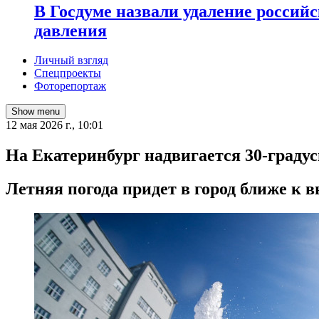
В Госдуме назвали удаление россий
давления
Личный взгляд
Спецпроекты
Фоторепортаж
Show menu
12 мая 2026 г., 10:01
На Екатеринбург надвигается 30-граду
Летняя погода придет в город ближе к