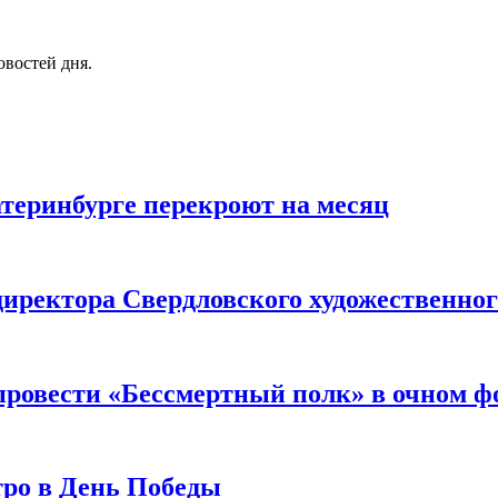
овостей дня.
теринбурге перекроют на месяц
директора Свердловского художественно
провести «Бессмертный полк» в очном ф
тро в День Победы