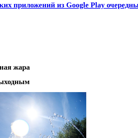
ских приложений из Google Play очеред
сная жара
 выходным